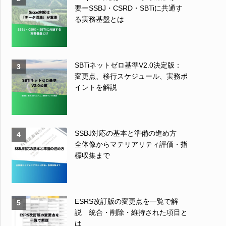
要ーSSBJ・CSRD・SBTiに共通す
る実務基盤とは
SBTiネットゼロ基準V2.0決定版：
3
変更点、移行スケジュール、実務ポ
イントを解説
SSBJ対応の基本と準備の進め方
4
全体像からマテリアリティ評価・指
標収集まで
ESRS改訂版の変更点を一覧で解
5
説 統合・削除・維持された項目と
は