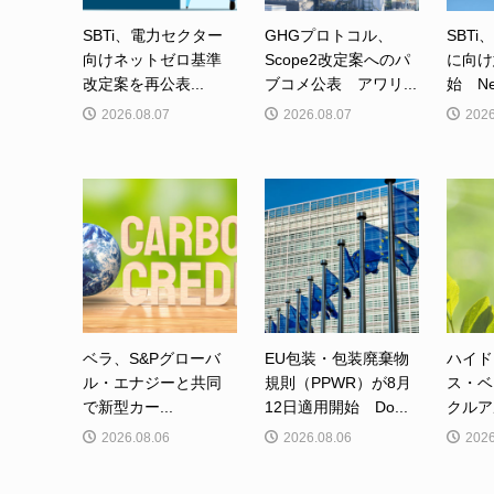
SBTi、電力セクター
GHGプロトコル、
SBTi
向けネットゼロ基準
Scope2改定案へのパ
に向け
改定案を再公表...
ブコメ公表 アワリ...
始 Net-
2026.08.07
2026.08.07
2026
ベラ、S&Pグローバ
EU包装・包装廃棄物
ハイド
ル・エナジーと共同
規則（PPWR）が8月
ス・ベ
で新型カー...
12日適用開始 Do...
クルア
2026.08.06
2026.08.06
2026