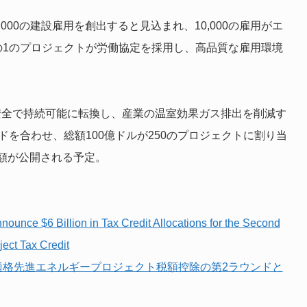
00の建設雇用を創出すると見込まれ、10,000の雇用がエ
の1のプロジェクトが労働協定を採用し、高品質な雇用環境
安全で持続可能に転換し、産業の温室効果ガス排出を削減す
ドを合わせ、総額100億ドルが250のプロジェクトに割り当
額が公開される予定。
ounce $6 Billion in Tax Credit Allocations for the Second
ect Tax Credit
の適格先進エネルギープロジェクト税額控除の第2ラウンドと