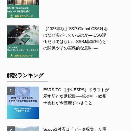
【2026年版】S&P Global CSA対応
はなぜ広がっているのか― ESG評
価だけではない、SSBJ基準対応と
の関係やその実務的な意味 ―
解説ランキング
ESRS-TC（旧N-ESRS）ドラフトが
1
示す新たな選択肢──親会社・欧州
子会社が今整理すべきこと
Scope3対応は「データ収集」が重
2