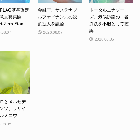
、FLAG基準改定
金融庁、サステナブ
トータルエナジー
意見募集開
ルファイナンスの役
ズ、気候訴訟の一審
Zero Stan...
割拡大を議論 ...
判決を不服として控
訴
.08.07
2026.08.07
2026.08.06
ロとメルセデ
ンツ、リサイ
ルミニウ...
.08.05