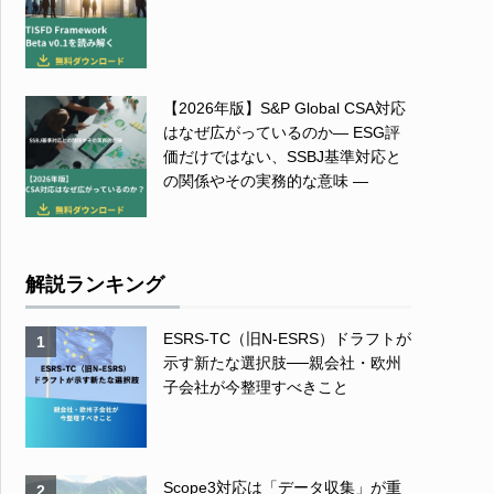
【2026年版】S&P Global CSA対応
はなぜ広がっているのか― ESG評
価だけではない、SSBJ基準対応と
の関係やその実務的な意味 ―
解説ランキング
ESRS-TC（旧N-ESRS）ドラフトが
1
示す新たな選択肢──親会社・欧州
子会社が今整理すべきこと
Scope3対応は「データ収集」が重
2