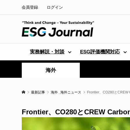
会員登録
ログイン
実務解説・対談
ESG評価機関対応
海外
最新記事
海外
,
海外ニュース
Frontier、CO280とCR
Frontier、CO280とCREW Ca