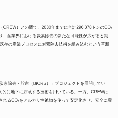
arbon（CREW）との間で、2030年までに合計296,378トンのCO₂
り、産業界における炭素除去の新たな可能性が広がると期
、既存の産業プロセスに炭素除去技術を組み込むという革新
炭素除去・貯留（BiCRS）」プロジェクトを展開してい
久的に地下に貯蔵する技術を用いている。一方、CREWは
されるCO₂をアルカリ性鉱物を使って安定化させ、安全に環