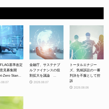
、FLAG基準改定
金融庁、サステナブ
トータルエナジー
意見募集開
ルファイナンスの役
ズ、気候訴訟の一審
Zero Stan...
割拡大を議論 ...
判決を不服として控
訴
.08.07
2026.08.07
2026.08.06