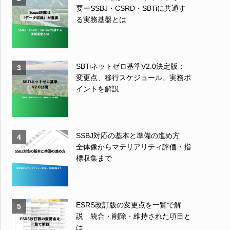
要ーSSBJ・CSRD・SBTiに共通す
る実務基盤とは
SBTiネットゼロ基準V2.0決定版：
3
変更点、移行スケジュール、実務ポ
イントを解説
SSBJ対応の基本と準備の進め方
4
全体像からマテリアリティ評価・指
標収集まで
ESRS改訂版の変更点を一覧で解
5
説 統合・削除・維持された項目と
は