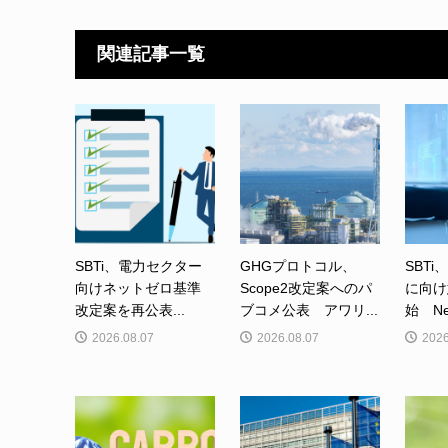
関連記事一覧
SBTi、電力セクター
GHGプロトコル、
SBTi
向けネットゼロ基準
Scope2改定案へのパ
に向け
改定案を再公表...
ブコメ公表 アワリ...
始 Net-
2026.08.07
2026.08.07
2026