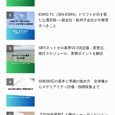
ESRS-TC（旧N-ESRS）ドラフトが示す新
2
たな選択肢──親会社・欧州子会社が今整理
すべきこと
SBTiネットゼロ基準V2.0決定版：変更点、
3
移行スケジュール、実務ポイントを解説
SSBJ対応の基本と準備の進め方 全体像か
4
らマテリアリティ評価・指標収集まで
【2026年最新】人権デュー・ディリジェン