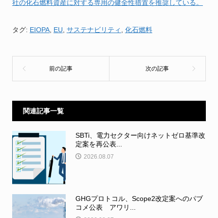
社の化石燃料資産に対する専用の健全性措置を推奨している。
タグ:
EIOPA
,
EU
,
サステナビリティ
,
化石燃料
関連記事一覧
SBTi、電力セクター向けネットゼロ基準改
定案を再公表...
2026.08.07
GHGプロトコル、Scope2改定案へのパブ
コメ公表 アワリ...