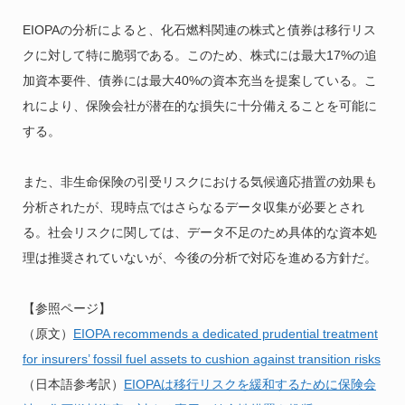
EIOPAの分析によると、化石燃料関連の株式と債券は移行リス
クに対して特に脆弱である。このため、株式には最大17%の追
加資本要件、債券には最大40%の資本充当を提案している。こ
れにより、保険会社が潜在的な損失に十分備えることを可能に
する。
また、非生命保険の引受リスクにおける気候適応措置の効果も
分析されたが、現時点ではさらなるデータ収集が必要とされ
る。社会リスクに関しては、データ不足のため具体的な資本処
理は推奨されていないが、今後の分析で対応を進める方針だ。
【参照ページ】
（原文）
EIOPA recommends a dedicated prudential treatment
for insurers’ fossil fuel assets to cushion against transition risks
（日本語参考訳）
EIOPAは移行リスクを緩和するために保険会