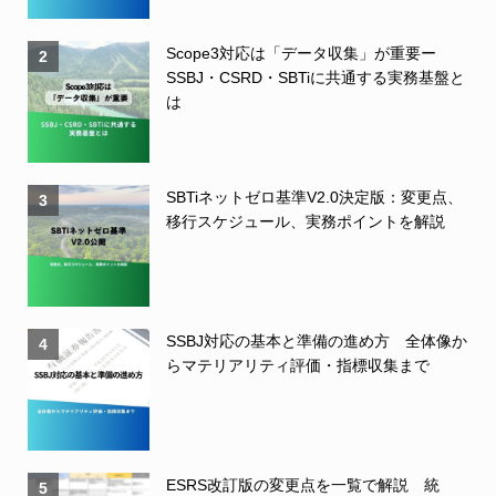
Scope3対応は「データ収集」が重要ー
2
SSBJ・CSRD・SBTiに共通する実務基盤と
は
SBTiネットゼロ基準V2.0決定版：変更点、
3
移行スケジュール、実務ポイントを解説
SSBJ対応の基本と準備の進め方 全体像か
4
らマテリアリティ評価・指標収集まで
ESRS改訂版の変更点を一覧で解説 統
5