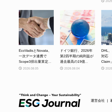
2026
EcoVadisとNovata、
ドイツ銀行、2026年
DHL、
一次データ連携で
第2四半期の純利益が
対応 「
Scope3排出量算定...
過去最高の19億...
Clai
2026.08.05
2026.08.04
2026
運営会社