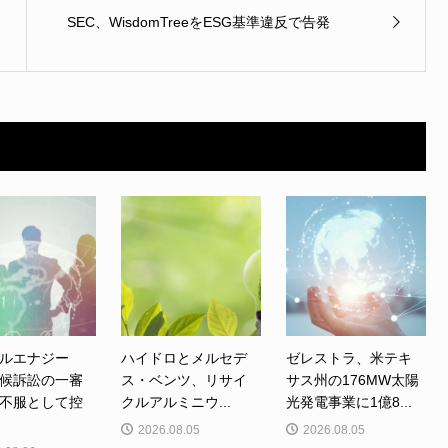
SEC、WisdomTreeをESG基準違反で告発
ルエナジー
ハイドロとメルセデ
ゼレストラ、米テキ
候訴訟の一審
ス・ベンツ、リサイ
サス州の176MW太陽
不服として控
クルアルミニウ...
光発電事業に1億8...
2026.08.05
2026.08.05