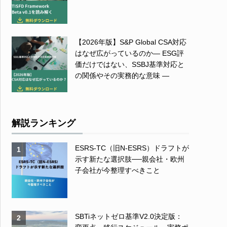
【2026年版】S&P Global CSA対応
はなぜ広がっているのか― ESG評
価だけではない、SSBJ基準対応と
の関係やその実務的な意味 ―
解説ランキング
ESRS-TC（旧N-ESRS）ドラフトが
1
示す新たな選択肢──親会社・欧州
子会社が今整理すべきこと
SBTiネットゼロ基準V2.0決定版：
2