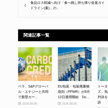
食品ロス削減へ向け「食べ残し持ち帰り促進ガイ
ドライン(案)」の...
関連記事一覧
ベラ、S&Pグローバ
EU包装・包装廃棄物
トータ
ル・エナジーと共同
規則（PPWR）が8月
ズ、気
で新型カー...
12日適用開始 Do...
判決を
訴
2026.08.06
2026.08.06