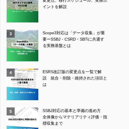
変更点、移行スケジュール、実務ポ
イントを解説
Scope3対応は「データ収集」が重
3
要ーSSBJ・CSRD・SBTiに共通す
る実務基盤とは
ESRS改訂版の変更点を一覧で解
4
説 統合・削除・維持された項目と
は
SSBJ対応の基本と準備の進め方
5
全体像からマテリアリティ評価・指
標収集まで