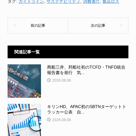
タグ:
ガイドライン
,
サステナビリティ
,
消費者庁
,
食品ロス
関連記事一覧
商船三井、邦船社初のTCFD・TNFD統合
報告書を発行 気...
2026.08.06
キリンHD、APAC初のSBTNターゲットト
ラッカー公表 自...
2026.08.06