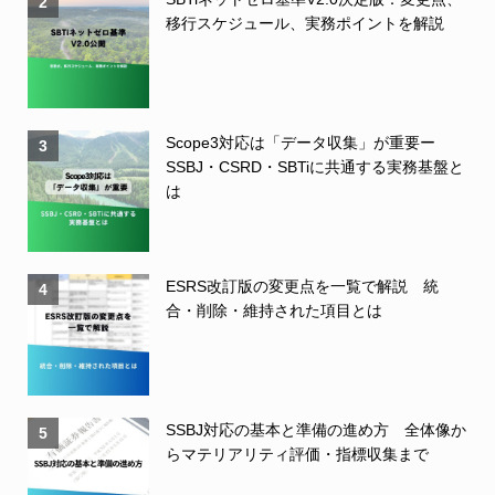
2
移行スケジュール、実務ポイントを解説
Scope3対応は「データ収集」が重要ー
3
SSBJ・CSRD・SBTiに共通する実務基盤と
は
ESRS改訂版の変更点を一覧で解説 統
4
合・削除・維持された項目とは
SSBJ対応の基本と準備の進め方 全体像か
5
らマテリアリティ評価・指標収集まで