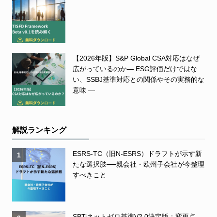
【2026年版】S&P Global CSA対応はなぜ
広がっているのか― ESG評価だけではな
い、SSBJ基準対応との関係やその実務的な
意味 ―
解説ランキング
ESRS-TC（旧N-ESRS）ドラフトが示す新
1
たな選択肢──親会社・欧州子会社が今整理
すべきこと
SBTiネットゼロ基準V2.0決定版：変更点、