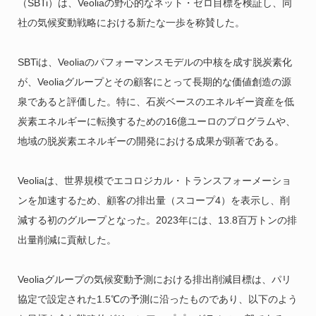
（SBTi）は、Veoliaの野心的なネット・ゼロ目標を検証し、同
社の気候変動戦略における新たな一歩を称賛した。
SBTiは、Veoliaのパフォーマンスモデルの中核を成す脱炭素化
が、Veoliaグループとその顧客にとって長期的な価値創造の源
泉であると評価した。特に、石炭ベースのエネルギー資産を低
炭素エネルギーに転換するための16億ユーロのプログラムや、
地域の脱炭素エネルギーの開発における成果が顕著である。
Veoliaは、世界規模でエコロジカル・トランスフォーメーショ
ンを加速するため、顧客の排出量（スコープ4）を表示し、削
減する初のグループとなった。2023年には、13.8百万トンの排
出量削減に貢献した。
Veoliaグループの気候変動予測における排出削減目標は、パリ
協定で設定された1.5℃の予測に沿ったものであり、以下のよう