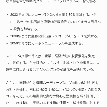
な目標を含む戦略的グリーンアッププログラムの一部である。
2032年までにスコープ1と2の排出量を50％削減する。特
に、欧州での脱石炭と廃棄物貯蔵施設でのバイオガス回収へ
の投資を加速する。
2030年までに顧客の排出量（スコープ4）を50％削減する。
2050年までにカーボンニュートラルを達成する。
スコープ4指標の導入は、産業・経済活動の脱炭素化を測定
し、評価することを目的としており、削減された排出量は、大
気中に排出されるはずだったCO2の定量化を反映している。
さらに、国際格付け機関ムーディーズは、Veoliaの移行計画を
分析・評価し、同社にNZ-2（NZ-1からNZ-5の5段階）の総合ス
コアを与え、その短期的な実行の野心と堅実性を高く評価し
た。これは特に、実績のある技術の使用と、移行投資に対する