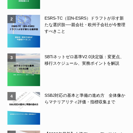
ESRS-TC（旧N-ESRS）ドラフトが示す新
2
たな選択肢──親会社・欧州子会社が今整理
すべきこと
SBTiネットゼロ基準V2.0決定版：変更点、
3
移行スケジュール、実務ポイントを解説
SSBJ対応の基本と準備の進め方 全体像か
4
らマテリアリティ評価・指標収集まで