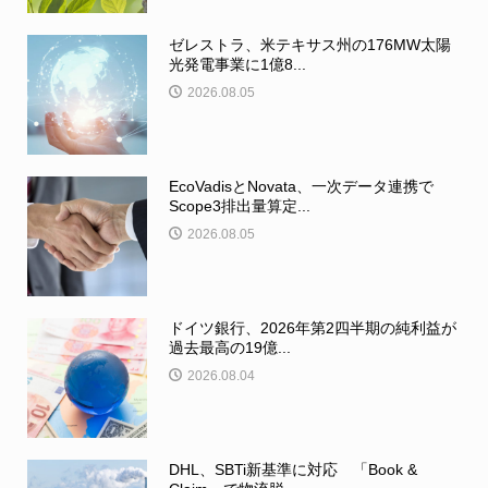
ゼレストラ、米テキサス州の176MW太陽
光発電事業に1億8...
2026.08.05
EcoVadisとNovata、一次データ連携で
Scope3排出量算定...
2026.08.05
ドイツ銀行、2026年第2四半期の純利益が
過去最高の19億...
2026.08.04
DHL、SBTi新基準に対応 「Book &