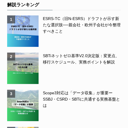
解説ランキング
ESRS-TC（旧N-ESRS）ドラフトが示す新
1
たな選択肢──親会社・欧州子会社が今整理
すべきこと
SBTiネットゼロ基準V2.0決定版：変更点、
2
移行スケジュール、実務ポイントを解説
Scope3対応は「データ収集」が重要ー
3
SSBJ・CSRD・SBTiに共通する実務基盤と
は