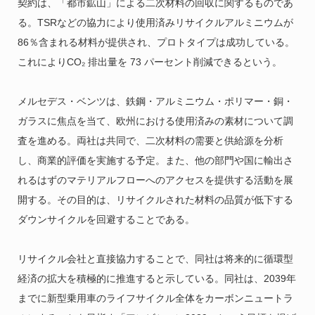
契約は、「都市鉱山」による二次材料の回収に関するものであ
る。TSRなどの協力により使用済みリサイクルアルミニウムが
86％含まれる材料が提供され、プロトタイプは成功している。
これによりCO₂ 排出量を 73 パーセント削減できるという。
メルセデス・ベンツは、鉄鋼・アルミニウム・ポリマー・銅・
ガラスに焦点を当て、欧州における使用済みの素材について調
査を進める。両社は共同で、二次材料の需要と供給源を分析
し、商業的評価を実施する予定。また、他の部門や国に輸出さ
れるはずのマテリアルフローへのアクセスを提供する活動を展
開する。その目的は、リサイクルされた材料の品質が低下する
ダウンサイクルを回避することである。
リサイクル会社と直接協力することで、同社は将来的に循環型
経済の拡大を積極的に推進すると示している。同社は、2039年
までに新型乗用車のライフサイクル全体をカーボンニュートラ