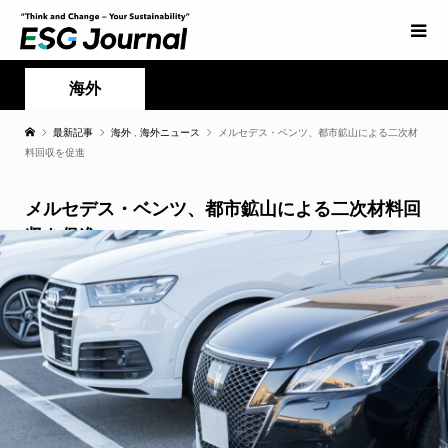
海外
最新記事
海外
,
海外ニュース
メルセデス・ベンツ、都市鉱山による二次材
料回収を促進
メルセデス・ベンツ、都市鉱山による二次材料回
収を促進