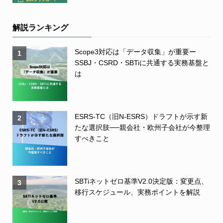
解説ランキング
Scope3対応は「データ収集」が重要ー
1
SSBJ・CSRD・SBTiに共通する実務基盤と
は
ESRS-TC（旧N-ESRS）ドラフトが示す新
2
たな選択肢──親会社・欧州子会社が今整理
すべきこと
SBTiネットゼロ基準V2.0決定版：変更点、
3
移行スケジュール、実務ポイントを解説