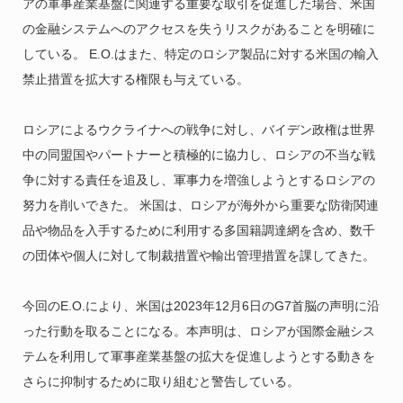
アの軍事産業基盤に関連する重要な取引を促進した場合、米国
の金融システムへのアクセスを失うリスクがあることを明確に
している。 E.O.はまた、特定のロシア製品に対する米国の輸入
禁止措置を拡大する権限も与えている。
ロシアによるウクライナへの戦争に対し、バイデン政権は世界
中の同盟国やパートナーと積極的に協力し、ロシアの不当な戦
争に対する責任を追及し、軍事力を増強しようとするロシアの
努力を削いできた。 米国は、ロシアが海外から重要な防衛関連
品や物品を入手するために利用する多国籍調達網を含め、数千
の団体や個人に対して制裁措置や輸出管理措置を課してきた。
今回のE.O.により、米国は2023年12月6日のG7首脳の声明に沿
った行動を取ることになる。本声明は、ロシアが国際金融シス
テムを利用して軍事産業基盤の拡大を促進しようとする動きを
さらに抑制するために取り組むと警告している。