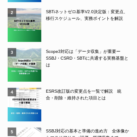
SBTiネットゼロ基準V2.0決定版：変更点、
2
移行スケジュール、実務ポイントを解説
Scope3対応は「データ収集」が重要ー
3
SSBJ・CSRD・SBTiに共通する実務基盤と
は
ESRS改訂版の変更点を一覧で解説 統
4
合・削除・維持された項目とは
SSBJ対応の基本と準備の進め方 全体像か
5