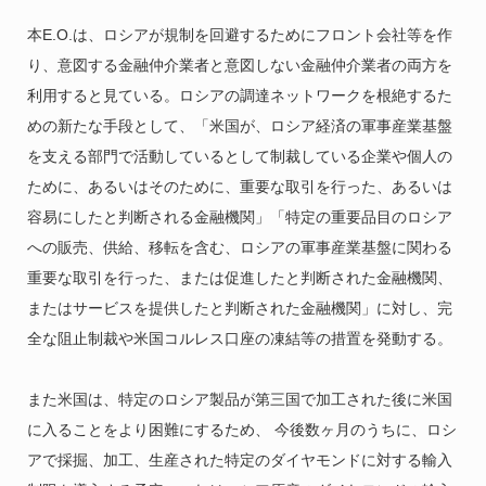
本E.O.は、ロシアが規制を回避するためにフロント会社等を作
り、意図する金融仲介業者と意図しない金融仲介業者の両方を
利用すると見ている。ロシアの調達ネットワークを根絶するた
めの新たな手段として、「米国が、ロシア経済の軍事産業基盤
を支える部門で活動しているとして制裁している企業や個人の
ために、あるいはそのために、重要な取引を行った、あるいは
容易にしたと判断される金融機関」「特定の重要品目のロシア
への販売、供給、移転を含む、ロシアの軍事産業基盤に関わる
重要な取引を行った、または促進したと判断された金融機関、
またはサービスを提供したと判断された金融機関」に対し、完
全な阻止制裁や米国コルレス口座の凍結等の措置を発動する。
また米国は、特定のロシア製品が第三国で加工された後に米国
に入ることをより困難にするため、 今後数ヶ月のうちに、ロシ
アで採掘、加工、生産された特定のダイヤモンドに対する輸入