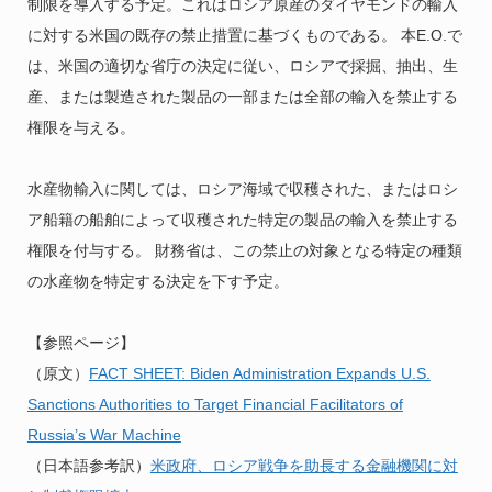
制限を導入する予定。これはロシア原産のダイヤモンドの輸入
に対する米国の既存の禁止措置に基づくものである。 本E.O.で
は、米国の適切な省庁の決定に従い、ロシアで採掘、抽出、生
産、または製造された製品の一部または全部の輸入を禁止する
権限を与える。
水産物輸入に関しては、ロシア海域で収穫された、またはロシ
ア船籍の船舶によって収穫された特定の製品の輸入を禁止する
権限を付与する。 財務省は、この禁止の対象となる特定の種類
の水産物を特定する決定を下す予定。
【参照ページ】
（原文）
FACT SHEET: Biden Administration Expands U.S.
Sanctions Authorities to Target Financial Facilitators of
Russia’s War Machine
（日本語参考訳）
米政府、ロシア戦争を助長する金融機関に対