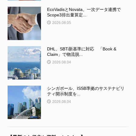
EcoVadisとNovata、一次データ連携で
Scope3排出量算定...
2026.08.05
DHL、SBTi新基準に対応 「Book &
Claim」で物流脱...
2026.08.04
シンガポール、ISSB準拠のサステナビリ
ティ開示制度を...
2026.08.04