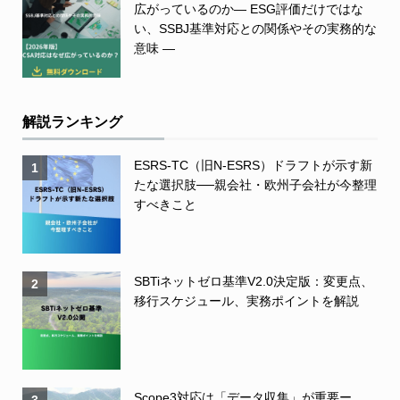
広がっているのか― ESG評価だけではな
い、SSBJ基準対応との関係やその実務的な
意味 ―
解説ランキング
ESRS-TC（旧N-ESRS）ドラフトが示す新
1
たな選択肢──親会社・欧州子会社が今整理
すべきこと
SBTiネットゼロ基準V2.0決定版：変更点、
2
移行スケジュール、実務ポイントを解説
Scope3対応は「データ収集」が重要ー