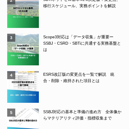
2
移行スケジュール、実務ポイントを解説
Scope3対応は「データ収集」が重要ー
3
SSBJ・CSRD・SBTiに共通する実務基盤と
は
ESRS改訂版の変更点を一覧で解説 統
4
合・削除・維持された項目とは
SSBJ対応の基本と準備の進め方 全体像か
5
らマテリアリティ評価・指標収集まで