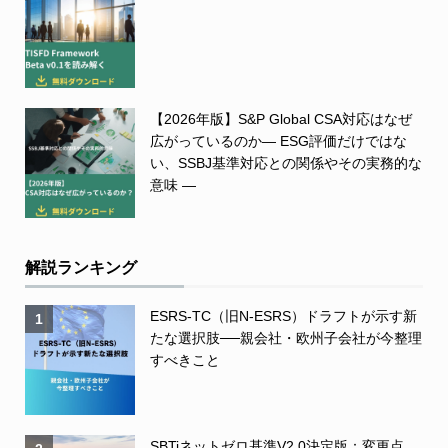
【2026年版】S&P Global CSA対応はなぜ
広がっているのか― ESG評価だけではな
い、SSBJ基準対応との関係やその実務的な
意味 ―
解説ランキング
ESRS-TC（旧N-ESRS）ドラフトが示す新
1
たな選択肢──親会社・欧州子会社が今整理
すべきこと
SBTiネットゼロ基準V2.0決定版：変更点、