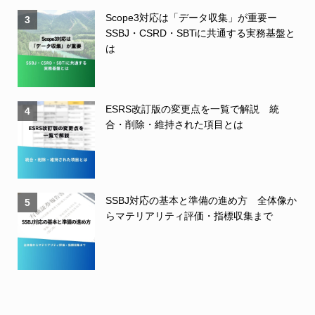
Scope3対応は「データ収集」が重要ー
3
SSBJ・CSRD・SBTiに共通する実務基盤と
は
ESRS改訂版の変更点を一覧で解説 統
4
合・削除・維持された項目とは
SSBJ対応の基本と準備の進め方 全体像か
5
らマテリアリティ評価・指標収集まで