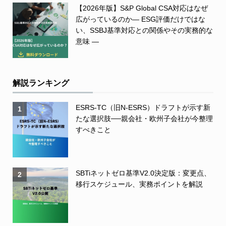
【2026年版】S&P Global CSA対応はなぜ
広がっているのか― ESG評価だけではな
い、SSBJ基準対応との関係やその実務的な
意味 ―
解説ランキング
ESRS-TC（旧N-ESRS）ドラフトが示す新
1
たな選択肢──親会社・欧州子会社が今整理
すべきこと
SBTiネットゼロ基準V2.0決定版：変更点、
2
移行スケジュール、実務ポイントを解説