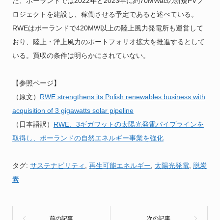
た、ポーランドでは2022年と2023年に約70MWacの新規PVプ
ロジェクトを建設し、稼働させる予定であると述べている。
RWEはポーランドで420MW以上の陸上風力発電所も運営して
おり、陸上・洋上風力のポートフォリオ拡大を推進するとして
いる。買収の条件は明らかにされていない。
【参照ページ】
（原文）
RWE strengthens its Polish renewables business with
acquisition of 3 gigawatts solar pipeline
（日本語訳）
RWE、3ギガワットの太陽光発電パイプラインを
取得し、ポーランドの自然エネルギー事業を強化
タグ:
サステナビリティ
,
再生可能エネルギー
,
太陽光発電
,
脱炭
素