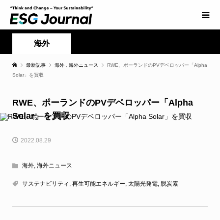
海外
最新記事
海外
,
海外ニュース
RWE、ポーランドのPVデベロッパー「Alpha
Solar」を買収
RWE、ポーランドのPVデベロッパー「Alpha
Solar」を買収
2022.08.29
海外
,
海外ニュース
サステナビリティ
,
再生可能エネルギー
,
太陽光発電
,
脱炭素