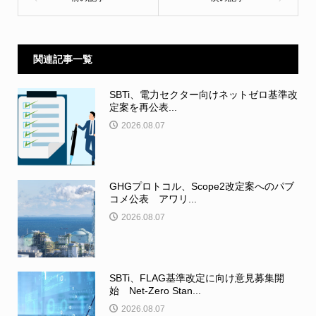
関連記事一覧
SBTi、電力セクター向けネットゼロ基準改
定案を再公表...
2026.08.07
GHGプロトコル、Scope2改定案へのパブ
コメ公表 アワリ...
2026.08.07
SBTi、FLAG基準改定に向け意見募集開
始 Net-Zero Stan...
2026.08.07