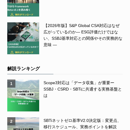
【2026年版】S&P Global CSA対応はなぜ
広がっているのか― ESG評価だけではな
い、SSBJ基準対応との関係やその実務的な
意味 ―
解説ランキング
Scope3対応は「データ収集」が重要ー
1
SSBJ・CSRD・SBTiに共通する実務基盤と
は
SBTiネットゼロ基準V2.0決定版：変更点、
2
移行スケジュール、実務ポイントを解説