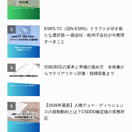
ESRS-TC（旧N-ESRS）ドラフトが示す新
3
たな選択肢──親会社・欧州子会社が今整理
すべきこと
SSBJ対応の基本と準備の進め方 全体像か
4
らマテリアリティ評価・指標収集まで
【2026年最新】人権デュー・ディリジェン
5
スの規制動向とは？CSDDD確定後の実務対
応