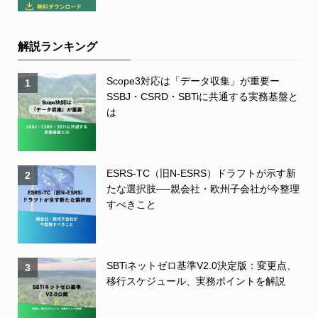
解説ランキング
Scope3対応は「データ収集」が重要ー
1
SSBJ・CSRD・SBTiに共通する実務基盤と
は
ESRS-TC（旧N-ESRS）ドラフトが示す新
2
たな選択肢──親会社・欧州子会社が今整理
すべきこと
SBTiネットゼロ基準V2.0決定版：変更点、
3
移行スケジュール、実務ポイントを解説