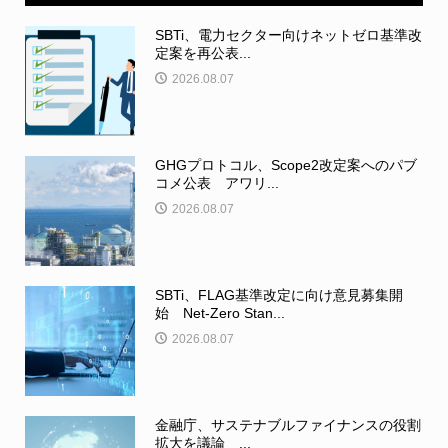
SBTi、電力セクター向けネットゼロ基準改
定案を再公表...
2026.08.07
GHGプロトコル、Scope2改定案へのパブ
コメ公表 アワリ...
2026.08.07
SBTi、FLAG基準改定に向け意見募集開
始 Net-Zero Stan...
2026.08.07
金融庁、サステナブルファイナンスの役割
拡大を議論 ...