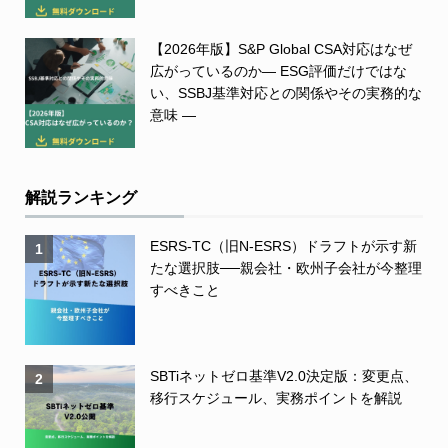
【2026年版】S&P Global CSA対応はなぜ
広がっているのか― ESG評価だけではな
い、SSBJ基準対応との関係やその実務的な
意味 ―
解説ランキング
ESRS-TC（旧N-ESRS）ドラフトが示す新
1
たな選択肢──親会社・欧州子会社が今整理
すべきこと
SBTiネットゼロ基準V2.0決定版：変更点、
2
移行スケジュール、実務ポイントを解説