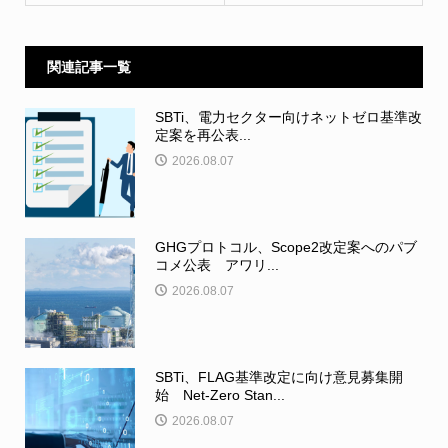
関連記事一覧
SBTi、電力セクター向けネットゼロ基準改
定案を再公表...
2026.08.07
GHGプロトコル、Scope2改定案へのパブ
コメ公表 アワリ...
2026.08.07
SBTi、FLAG基準改定に向け意見募集開
始 Net-Zero Stan...
2026.08.07