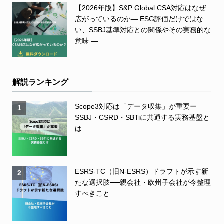
【2026年版】S&P Global CSA対応はなぜ
広がっているのか― ESG評価だけではな
い、SSBJ基準対応との関係やその実務的な
意味 ―
解説ランキング
Scope3対応は「データ収集」が重要ー
1
SSBJ・CSRD・SBTiに共通する実務基盤と
は
ESRS-TC（旧N-ESRS）ドラフトが示す新
2
たな選択肢──親会社・欧州子会社が今整理
すべきこと