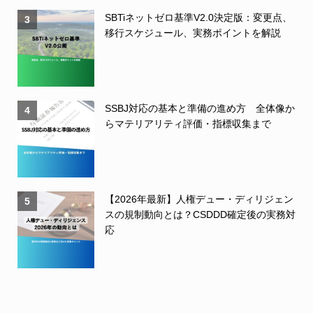
SBTiネットゼロ基準V2.0決定版：変更点、
3
移行スケジュール、実務ポイントを解説
SSBJ対応の基本と準備の進め方 全体像か
4
らマテリアリティ評価・指標収集まで
【2026年最新】人権デュー・ディリジェン
5
スの規制動向とは？CSDDD確定後の実務対
応