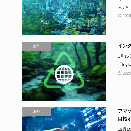
大手のマ
2025
イン
海外
1月1
「Ing
2025
アマ
海外
目指す
12月1