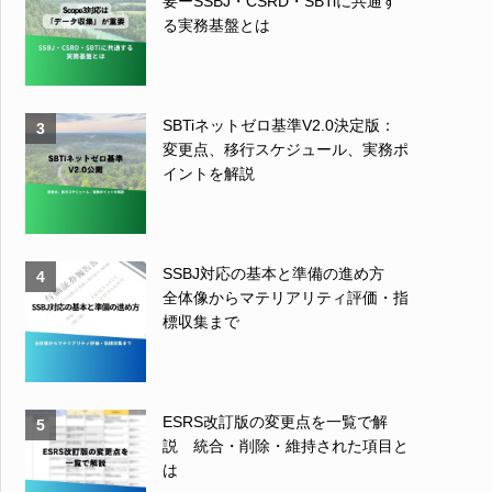
要ーSSBJ・CSRD・SBTiに共通す
る実務基盤とは
SBTiネットゼロ基準V2.0決定版：
3
変更点、移行スケジュール、実務ポ
イントを解説
SSBJ対応の基本と準備の進め方
4
全体像からマテリアリティ評価・指
標収集まで
ESRS改訂版の変更点を一覧で解
5
説 統合・削除・維持された項目と
は