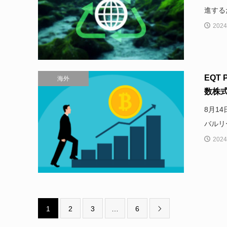
進する
2024
EQT
海外
数株
8月14
バルリ
2024
1
2
3
…
6
