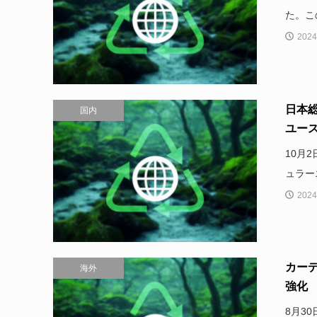
た。こ
2024
日本
国内
ユース
10月
ュラー
2024
カー
海外
強化
8月3