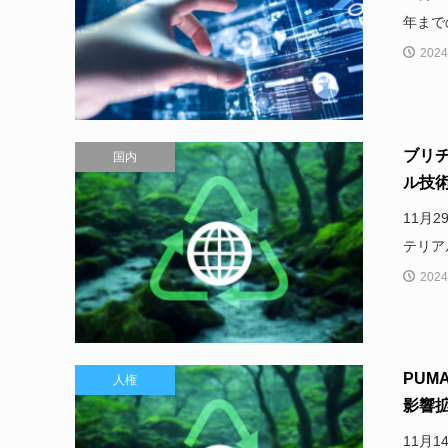
年まで
2024
ブリ
国内
ル技術
11月
テリア
2024
PUM
人権
影響
11月1