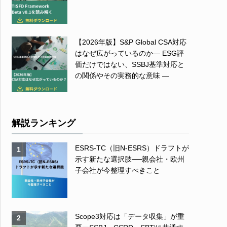
【2026年版】S&P Global CSA対応
はなぜ広がっているのか― ESG評
価だけではない、SSBJ基準対応と
の関係やその実務的な意味 ―
解説ランキング
ESRS-TC（旧N-ESRS）ドラフトが
1
示す新たな選択肢──親会社・欧州
子会社が今整理すべきこと
Scope3対応は「データ収集」が重
2