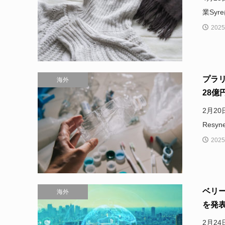
業Sy
2025
プラ
海外
28億
2月2
Resy
2025
ベリ
海外
を発
2月2