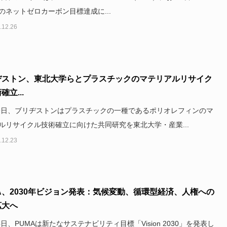
のネットゼロカーボン目標達成に...
.12.26
ヂストン、東北大学らとプラスチックのマテリアルリサイク
確立...
29日、ブリヂストンはプラスチックの一種であるポリオレフィンのマ
ルリサイクル技術確立に向けた共同研究を東北大学・産業...
.12.23
A、2030年ビジョン発表：気候変動、循環型経済、人権への
拡大へ
4日、PUMAは新たなサステナビリティ目標「Vision 2030」を発表し