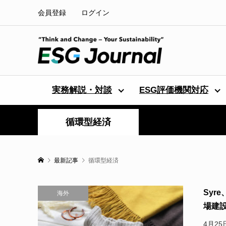
会員登録
ログイン
実務解説・対談
ESG評価機関対応
循環型経済
最新記事
循環型経済
Syr
海外
場建設
4月2