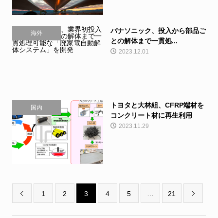
パナソニック、投入から部品ご
海外
との解体まで一貫処...
2023.12.01
トヨタと大林組、CFRP端材を
国内
コンクリート材に再生利用
2023.11.29
1
2
3
4
5
…
21

