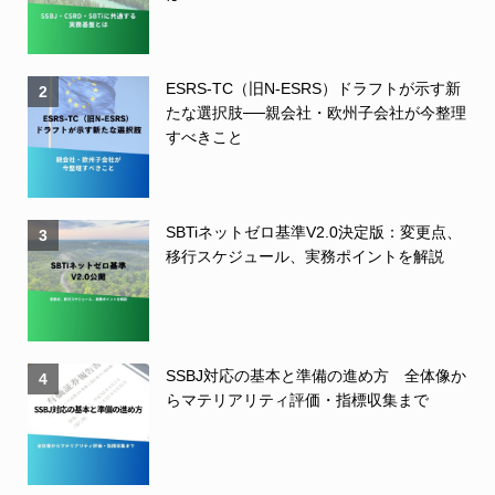
ESRS-TC（旧N-ESRS）ドラフトが示す新
2
たな選択肢──親会社・欧州子会社が今整理
すべきこと
SBTiネットゼロ基準V2.0決定版：変更点、
3
移行スケジュール、実務ポイントを解説
SSBJ対応の基本と準備の進め方 全体像か
4
らマテリアリティ評価・指標収集まで