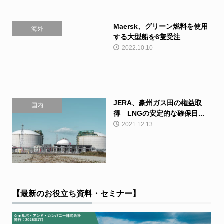
Maersk、グリーン燃料を使用
海外
する大型船を6隻受注
2022.10.10
JERA、豪州ガス田の権益取
国内
得 LNGの安定的な確保目...
2021.12.13
【最新のお役立ち資料・セミナー】