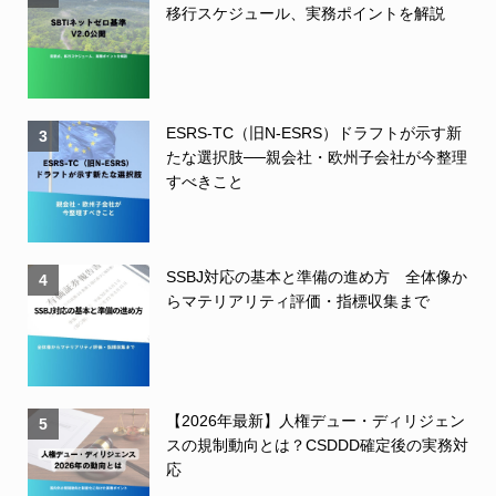
移行スケジュール、実務ポイントを解説
ESRS-TC（旧N-ESRS）ドラフトが示す新
3
たな選択肢──親会社・欧州子会社が今整理
すべきこと
SSBJ対応の基本と準備の進め方 全体像か
4
らマテリアリティ評価・指標収集まで
【2026年最新】人権デュー・ディリジェン
5
スの規制動向とは？CSDDD確定後の実務対
応