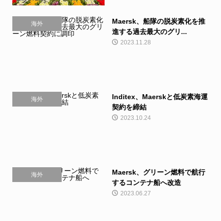
Maersk、船隊の脱炭素化を推
海外
進する過去最大のグリ...
2023.11.28
Inditex、Maerskと低炭素海運
海外
契約を締結
2023.10.24
Maersk、グリーン燃料で航行
海外
するコンテナ船へ改造
2023.06.27