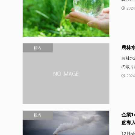
2024
農林
国内
農林水
の取り
2024
企業
国内
度導
12月