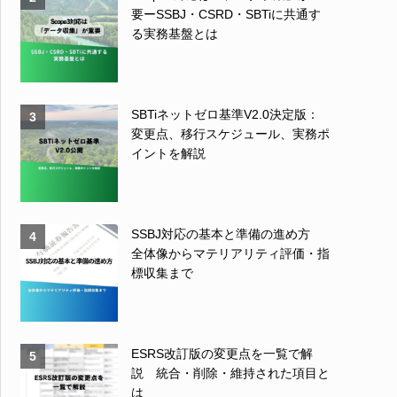
要ーSSBJ・CSRD・SBTiに共通す
る実務基盤とは
SBTiネットゼロ基準V2.0決定版：
3
変更点、移行スケジュール、実務ポ
イントを解説
SSBJ対応の基本と準備の進め方
4
全体像からマテリアリティ評価・指
標収集まで
ESRS改訂版の変更点を一覧で解
5
説 統合・削除・維持された項目と
は