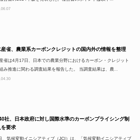
.06.07
水産省、農業系カーボンクレジットの国内外の情報を整理
産省は4月17日、日本での農業分野におけるカーボン・クレジット
組み推進に関わる調査結果を報告した。 当調査結果は、農...
.04.30
140社、日本政府に対し国際水準のカーボンプライシング制
入を要求
5日、気候変動イニシアティブ（JCI）は、「気候変動イニシアティブ