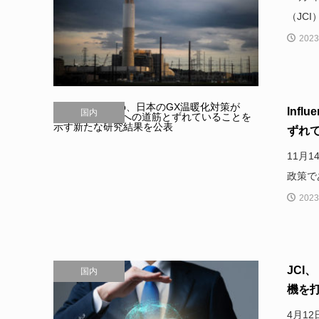
（JC
2023
Inf
国内
ずれて
11月
政策で
2023
JC
国内
機を打
4月1