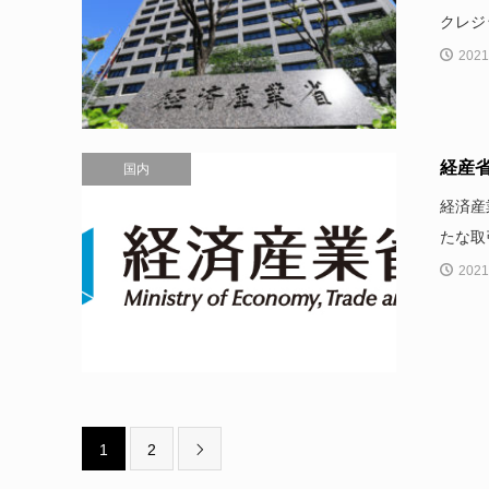
クレジ
2021
経産
国内
経済産
たな取
2021
1
2
