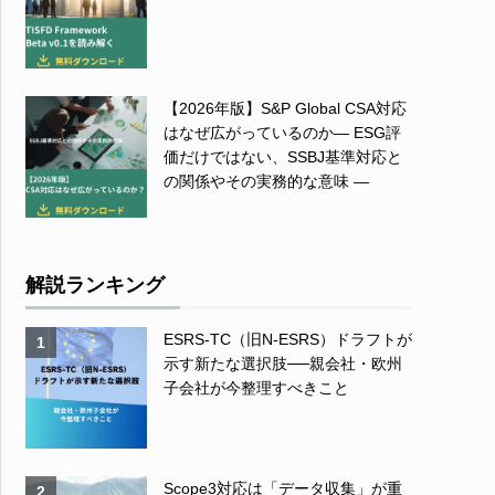
【2026年版】S&P Global CSA対応
はなぜ広がっているのか― ESG評
価だけではない、SSBJ基準対応と
の関係やその実務的な意味 ―
解説ランキング
ESRS-TC（旧N-ESRS）ドラフトが
1
示す新たな選択肢──親会社・欧州
子会社が今整理すべきこと
Scope3対応は「データ収集」が重
2