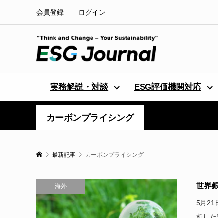
会員登録
ログイン
実務解説・対談
ESG評価機関対応
カーボンプライシング
最新記事
カーボンプライシング
世界
海外
5月2
析した