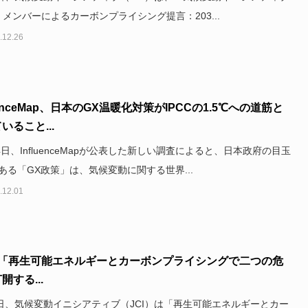
I）メンバーによるカーボンプライシング提言：203...
.12.26
luenceMap、日本のGX温暖化対策がIPCCの1.5℃への道筋と
いること...
14日、InfluenceMapが公表した新しい調査によると、日本政府の目玉
ある「GX政策」は、気候変動に関する世界...
.12.01
I、「再生可能エネルギーとカーボンプライシングで二つの危
開する...
2日、気候変動イニシアティブ（JCI）は「再生可能エネルギーとカー