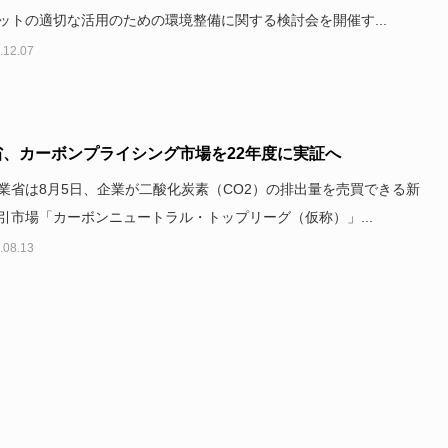
ットの適切な活用のための環境整備に関する検討会を開催す...
.12.07
省、カーボンプライシング市場を22年度に実証へ
業省は8月5日、企業が二酸化炭素（CO2）の排出量を売買できる新
引市場「カーボンニュートラル・トップリーグ（仮称）」...
.08.13