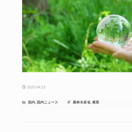
2025.04.23
国内
,
国内ニュース
農林水産省
,
農業