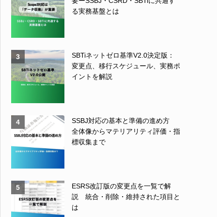
要ーSSBJ・CSRD・SBTiに共通す
る実務基盤とは
SBTiネットゼロ基準V2.0決定版：
3
変更点、移行スケジュール、実務ポ
イントを解説
SSBJ対応の基本と準備の進め方
4
全体像からマテリアリティ評価・指
標収集まで
ESRS改訂版の変更点を一覧で解
5
説 統合・削除・維持された項目と
は