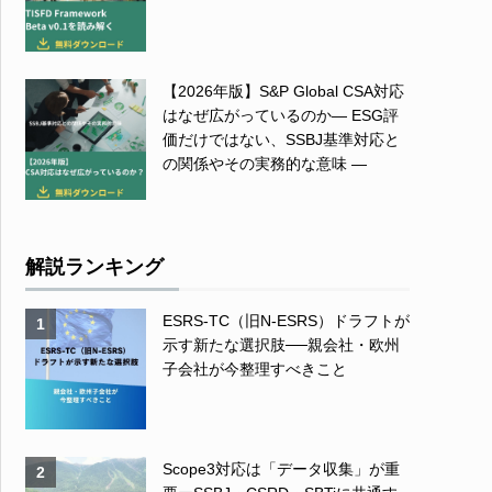
【2026年版】S&P Global CSA対応
はなぜ広がっているのか― ESG評
価だけではない、SSBJ基準対応と
の関係やその実務的な意味 ―
解説ランキング
ESRS-TC（旧N-ESRS）ドラフトが
1
示す新たな選択肢──親会社・欧州
子会社が今整理すべきこと
Scope3対応は「データ収集」が重
2