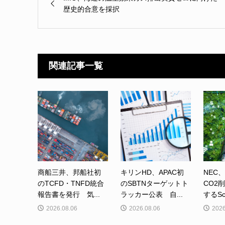
歴史的合意を採択
関連記事一覧
商船三井、邦船社初
キリンHD、APAC初
NEC
のTCFD・TNFD統合
のSBTNターゲットト
CO2
報告書を発行 気...
ラッカー公表 自...
するSc
2026.08.06
2026.08.06
2026