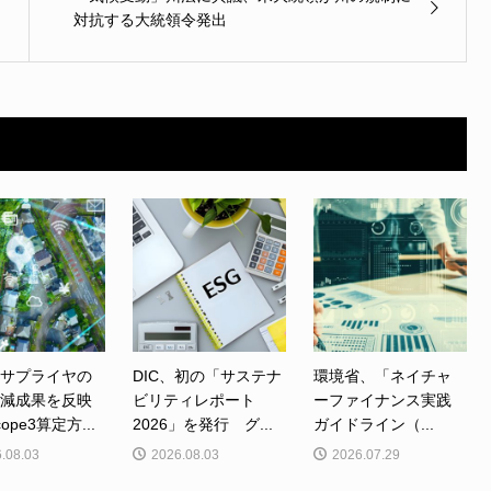
対抗する大統領令発出
、サプライヤの
DIC、初の「サステナ
環境省、「ネイチャ
削減成果を反映
ビリティレポート
ーファイナンス実践
ope3算定方...
2026」を発行 グ...
ガイドライン（...
.08.03
2026.08.03
2026.07.29