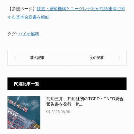
【参照ページ】
鉄道・運輸機構とユーグレナ社が包括連携に関
する基本合意書を締結
タグ:
バイオ燃料
関連記事一覧
商船三井、邦船社初のTCFD・TNFD統合
報告書を発行 気...
2026.08.06