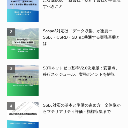
たな選択肢──親会社・欧州子会社が今整理
すべきこと
Scope3対応は「データ収集」が重要ー
2
SSBJ・CSRD・SBTiに共通する実務基盤と
は
SBTiネットゼロ基準V2.0決定版：変更点、
3
移行スケジュール、実務ポイントを解説
SSBJ対応の基本と準備の進め方 全体像か
4
らマテリアリティ評価・指標収集まで