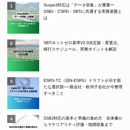
Scope3対応は「データ収集」が重要ー
1
SSBJ・CSRD・SBTiに共通する実務基盤と
は
SBTiネットゼロ基準V2.0決定版：変更点、
2
移行スケジュール、実務ポイントを解説
ESRS-TC（旧N-ESRS）ドラフトが示す新
3
たな選択肢──親会社・欧州子会社が今整理
すべきこと
SSBJ対応の基本と準備の進め方 全体像か
4
らマテリアリティ評価・指標収集まで