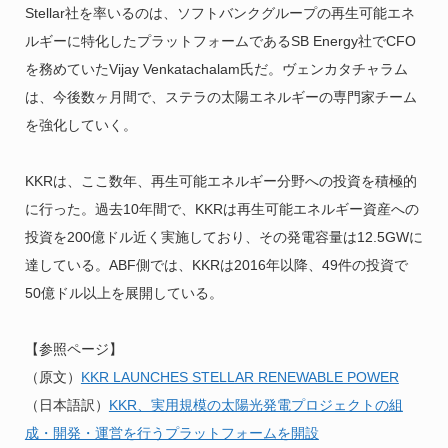
Stellar社を率いるのは、ソフトバンクグループの再生可能エネ
ルギーに特化したプラットフォームであるSB Energy社でCFO
を務めていたVijay Venkatachalam氏だ。ヴェンカタチャラム
は、今後数ヶ月間で、ステラの太陽エネルギーの専門家チーム
を強化していく。
KKRは、ここ数年、再生可能エネルギー分野への投資を積極的
に行った。過去10年間で、KKRは再生可能エネルギー資産への
投資を200億ドル近く実施しており、その発電容量は12.5GWに
達している。ABF側では、KKRは2016年以降、49件の投資で
50億ドル以上を展開している。
【参照ページ】
（原文）
KKR LAUNCHES STELLAR RENEWABLE POWER
（日本語訳）
KKR、実用規模の太陽光発電プロジェクトの組
成・開発・運営を行うプラットフォームを開設