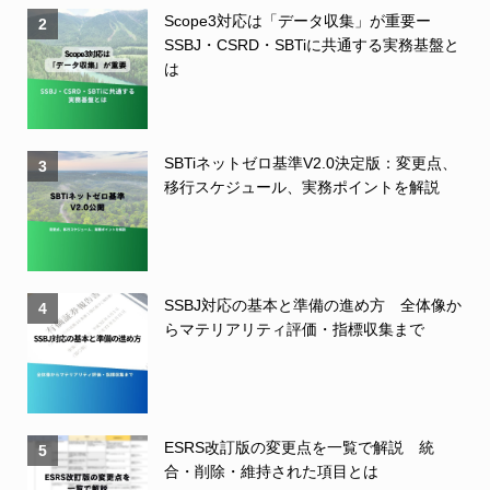
Scope3対応は「データ収集」が重要ー
2
SSBJ・CSRD・SBTiに共通する実務基盤と
は
SBTiネットゼロ基準V2.0決定版：変更点、
3
移行スケジュール、実務ポイントを解説
SSBJ対応の基本と準備の進め方 全体像か
4
らマテリアリティ評価・指標収集まで
ESRS改訂版の変更点を一覧で解説 統
5
合・削除・維持された項目とは