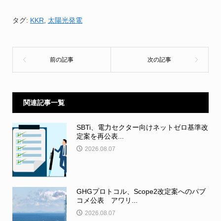
タグ:
KKR
,
太陽光発電
関連記事一覧
SBTi、電力セクター向けネットゼロ基準改
定案を再公表...
2026.08.07
GHGプロトコル、Scope2改定案へのパブ
コメ公表 アワリ...
2026.08.07