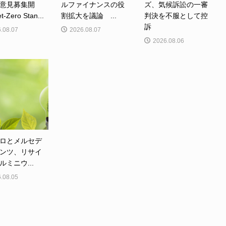
意見募集開
ルファイナンスの役
ズ、気候訴訟の一審
Zero Stan...
割拡大を議論 ...
判決を不服として控
訴
.08.07
2026.08.07
2026.08.06
ロとメルセデ
ンツ、リサイ
ルミニウ...
.08.05