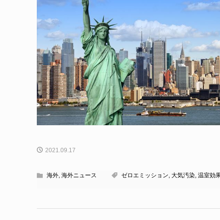
2021.09.17
海外
,
海外ニュース
ゼロエミッション
,
大気汚染
,
温室効