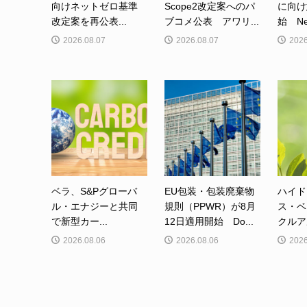
向けネットゼロ基準
Scope2改定案へのパ
に向け
改定案を再公表...
ブコメ公表 アワリ...
始 Net-
2026.08.07
2026.08.07
2026
ベラ、S&Pグローバ
EU包装・包装廃棄物
ハイド
ル・エナジーと共同
規則（PPWR）が8月
ス・ベ
で新型カー...
12日適用開始 Do...
クルア
2026.08.06
2026.08.06
2026