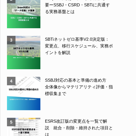
要ーSSBJ・CSRD・SBTiに共通す
る実務基盤とは
SBTiネットゼロ基準V2.0決定版：
3
変更点、移行スケジュール、実務ポ
イントを解説
SSBJ対応の基本と準備の進め方
4
全体像からマテリアリティ評価・指
標収集まで
ESRS改訂版の変更点を一覧で解
5
説 統合・削除・維持された項目と
は