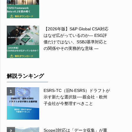
【2026年版】S&P Global CSA対応
はなぜ広がっているのか― ESG評
価だけではない、SSBJ基準対応と
の関係やその実務的な意味 ―
解説ランキング
ESRS-TC（旧N-ESRS）ドラフトが
1
示す新たな選択肢──親会社・欧州
子会社が今整理すべきこと
Scope3対応は「データ収集」が重
2