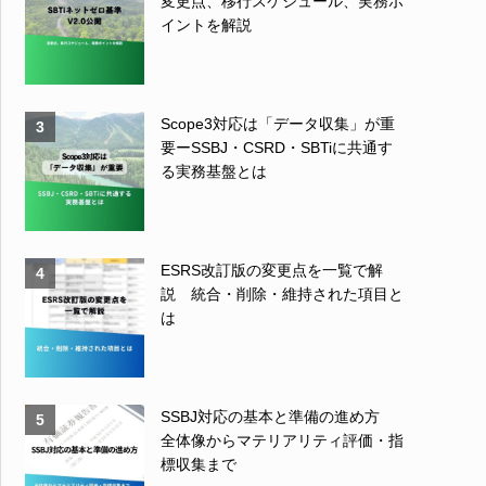
変更点、移行スケジュール、実務ポ
イントを解説
Scope3対応は「データ収集」が重
3
要ーSSBJ・CSRD・SBTiに共通す
る実務基盤とは
ESRS改訂版の変更点を一覧で解
4
説 統合・削除・維持された項目と
は
SSBJ対応の基本と準備の進め方
5
全体像からマテリアリティ評価・指
標収集まで