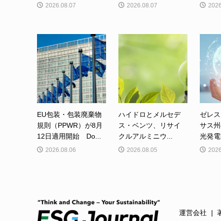
2026.08.07
2026.08.07
2026
EU包装・包装廃棄物
ハイドロとメルセデ
ゼレス
規則（PPWR）が8月
ス・ベンツ、リサイ
サス州
12日適用開始 Do...
クルアルミニウ...
光発電事
2026.08.06
2026.08.05
2026
運営会社