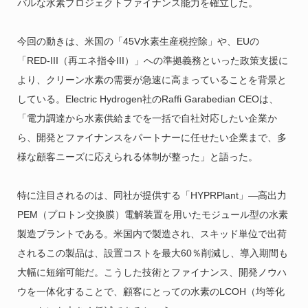
バルな水素プロジェクトファイナンス能力を確立した。
今回の動きは、米国の「45V水素生産税控除」や、EUの
「RED-III（再エネ指令III）」への準拠義務といった政策支援に
より、クリーン水素の需要が急速に高まっていることを背景と
している。Electric Hydrogen社のRaffi Garabedian CEOは、
「電力調達から水素供給までを一括で自社対応したい企業か
ら、開発とファイナンスをパートナーに任せたい企業まで、多
様な顧客ニーズに応えられる体制が整った」と語った。
特に注目されるのは、同社が提供する「HYPRPlant」―高出力
PEM（プロトン交換膜）電解装置を用いたモジュール型の水素
製造プラントである。米国内で製造され、スキッド単位で出荷
されるこの製品は、設置コストを最大60％削減し、導入期間も
大幅に短縮可能だ。こうした技術とファイナンス、開発ノウハ
ウを一体化することで、顧客にとっての水素のLCOH（均等化