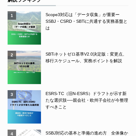
Scope3対応は「データ収集」が重要ー
1
SSBJ・CSRD・SBTiに共通する実務基盤と
は
SBTiネットゼロ基準V2.0決定版：変更点、
2
移行スケジュール、実務ポイントを解説
ESRS-TC（旧N-ESRS）ドラフトが示す新
3
たな選択肢──親会社・欧州子会社が今整理
すべきこと
SSBJ対応の基本と準備の進め方 全体像か
4