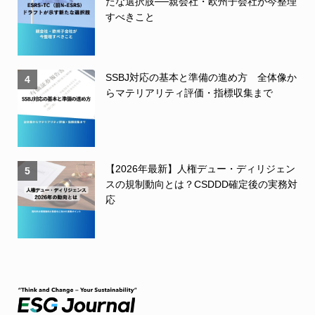
たな選択肢──親会社・欧州子会社が今整理
すべきこと
SSBJ対応の基本と準備の進め方 全体像か
4
らマテリアリティ評価・指標収集まで
【2026年最新】人権デュー・ディリジェン
5
スの規制動向とは？CSDDD確定後の実務対
応