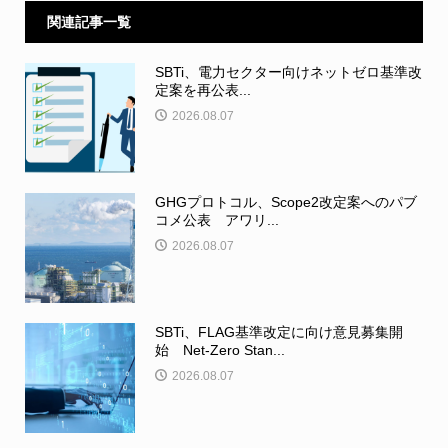
関連記事一覧
SBTi、電力セクター向けネットゼロ基準改
定案を再公表...
2026.08.07
GHGプロトコル、Scope2改定案へのパブ
コメ公表 アワリ...
2026.08.07
SBTi、FLAG基準改定に向け意見募集開
始 Net-Zero Stan...
2026.08.07