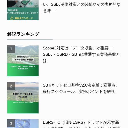
い、SSBJ基準対応との関係やその実務的な
意味 ―
解説ランキング
Scope3対応は「データ収集」が重要ー
1
SSBJ・CSRD・SBTiに共通する実務基盤と
は
SBTiネットゼロ基準V2.0決定版：変更点、
2
移行スケジュール、実務ポイントを解説
ESRS-TC（旧N-ESRS）ドラフトが示す新
3