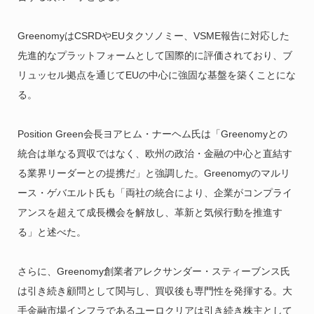
GreenomyはCSRDやEUタクソノミー、VSME報告に対応した
先進的なプラットフォームとして国際的に評価されており、ブ
リュッセル拠点を通じてEUの中心に強固な基盤を築くことにな
る。
Position Green会長ヨアヒム・ナーヘム氏は「Greenomyとの
統合は単なる買収ではなく、欧州の政治・金融の中心と直結す
る業界リーダーとの提携だ」と強調した。Greenomyのマルリ
ース・ゲバエルト氏も「両社の統合により、企業がコンプライ
アンスを超えて成長機会を解放し、革新と気候行動を推進す
る」と述べた。
さらに、Greenomy創業者アレクサンダー・スティーブンス氏
は引き続き顧問として関与し、買収後も専門性を発揮する。大
手金融市場インフラであるユーロクリアは引き続き株主として