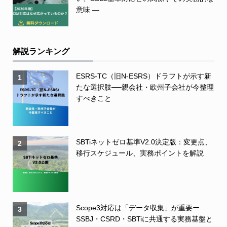
意味 ―
解説ランキング
ESRS-TC（旧N-ESRS）ドラフトが示す新
1
たな選択肢──親会社・欧州子会社が今整理
すべきこと
SBTiネットゼロ基準V2.0決定版：変更点、
2
移行スケジュール、実務ポイントを解説
Scope3対応は「データ収集」が重要ー
3
SSBJ・CSRD・SBTiに共通する実務基盤と