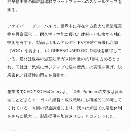
廃棄物由来の循環型建材プラットフォームのスケールアップを
図る。
ファイバー・グローバルは、世界中に存在する膨大な産業廃棄
物を再資源化し、耐久性・性能に優れた建材へと転換する独自
技術を有する。製品はホルムアルデヒドや揮発性有機化合物
（VOC）を含まず、UL GREENGUARD GOLD認証を取得して
いる。建材は世界の温室効果ガス排出量の約1割を占めるとさ
れ、同社は「気候にポジティブな建材産業」の実現を掲げ、脱
炭素化と経済性の両立を目指す。
創業者でCEOのKC McCreeryは、「DBL Partnersの支援は資金
面にとどまらず、日々の経営・成長戦略にも積極的に関与して
くれている。今回の資金調達により、我々は米国での製造体制
をさらに拡大し、製品提供を加速させる」とコメントした。