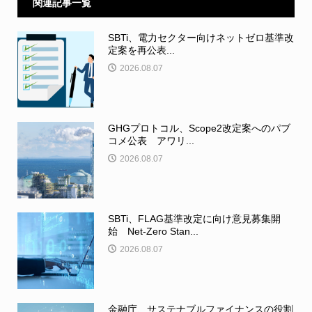
関連記事一覧
SBTi、電力セクター向けネットゼロ基準改
定案を再公表...
2026.08.07
GHGプロトコル、Scope2改定案へのパブ
コメ公表 アワリ...
2026.08.07
SBTi、FLAG基準改定に向け意見募集開
始 Net-Zero Stan...
2026.08.07
金融庁、サステナブルファイナンスの役割