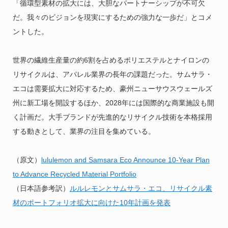
「循環型素材の拡大には、大胆なパートナーシップが不可欠
だ。我々のビジョンを現実にするための強力な一歩だ」とコメ
ントした。
世界の繊維生産量の約6割を占めるポリエステルとナイロンの
リサイクルは、アパレル業界の長年の課題だった。サムサラ・
エコは需要拡大に対応するため、豪州ニューサウスウェールズ
州に新工場を開設するほか、2028年には国際的な商業施設も開
く計画だ。大手ブランドが先進的なリサイクル技術を本格採用
する動きとして、業界の注目を集めている。
（原文）
lululemon and Samsara Eco Announce 10-Year Plan
to Advance Recycled Material Portfolio
（日本語参考訳）
ルルレモンとサムサラ・エコ、リサイクル素
材のポートフォリオ拡大に向けた10年計画を発表