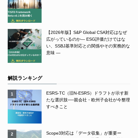
【2026年版】S&P Global CSA対応はなぜ
広がっているのか― ESG評価だけではな
い、SSBJ基準対応との関係やその実務的な
意味 ―
解説ランキング
ESRS-TC（旧N-ESRS）ドラフトが示す新
1
たな選択肢──親会社・欧州子会社が今整理
すべきこと
Scope3対応は「データ収集」が重要ー
2