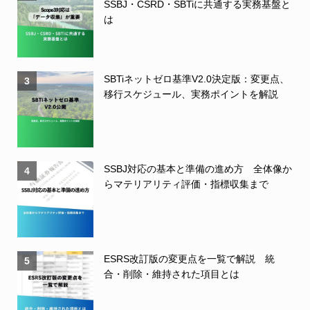
SSBJ・CSRD・SBTiに共通する実務基盤と
は
SBTiネットゼロ基準V2.0決定版：変更点、
3
移行スケジュール、実務ポイントを解説
SSBJ対応の基本と準備の進め方 全体像か
4
らマテリアリティ評価・指標収集まで
ESRS改訂版の変更点を一覧で解説 統
5
合・削除・維持された項目とは