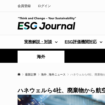
会員登録
ログイン
実務解説・対談
ESG評価機関対応
海外
最新記事
海外
,
海外ニュース
ハネウェルら4社、廃棄物
ハネウェルら4社、廃棄物から航