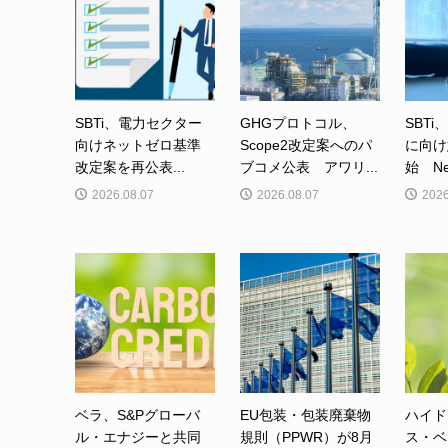
SBTi、電力セクター
GHGプロトコル、
SBTi
向けネットゼロ基準
Scope2改定案へのパ
に向け
改定案を再公表...
ブコメ公表 アワリ...
始 Net-
2026.08.07
2026.08.07
2026
ベラ、S&Pグローバ
EU包装・包装廃棄物
ハイド
ル・エナジーと共同
規則（PPWR）が8月
ス・ベ