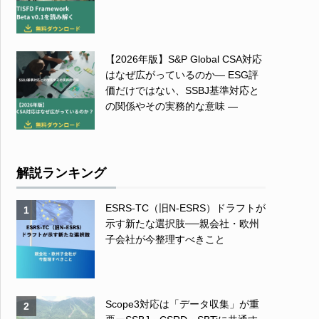
【2026年版】S&P Global CSA対応
はなぜ広がっているのか― ESG評
価だけではない、SSBJ基準対応と
の関係やその実務的な意味 ―
解説ランキング
ESRS-TC（旧N-ESRS）ドラフトが
1
示す新たな選択肢──親会社・欧州
子会社が今整理すべきこと
Scope3対応は「データ収集」が重
2