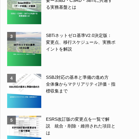
要ーSSBJ・CSRD・SBTiに共通す
る実務基盤とは
SBTiネットゼロ基準V2.0決定版：
3
変更点、移行スケジュール、実務ポ
イントを解説
SSBJ対応の基本と準備の進め方
4
全体像からマテリアリティ評価・指
標収集まで
ESRS改訂版の変更点を一覧で解
5
説 統合・削除・維持された項目と
は