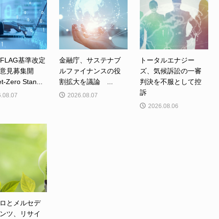
、FLAG基準改定
金融庁、サステナブ
トータルエナジー
意見募集開
ルファイナンスの役
ズ、気候訴訟の一審
Zero Stan...
割拡大を議論 ...
判決を不服として控
訴
.08.07
2026.08.07
2026.08.06
ロとメルセデ
ンツ、リサイ