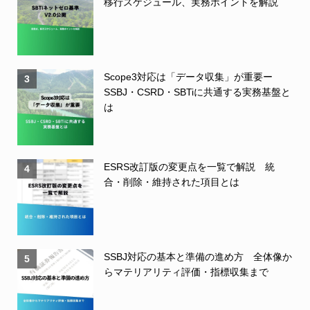
移行スケジュール、実務ポイントを解説
Scope3対応は「データ収集」が重要ー
3
SSBJ・CSRD・SBTiに共通する実務基盤と
は
ESRS改訂版の変更点を一覧で解説 統
4
合・削除・維持された項目とは
SSBJ対応の基本と準備の進め方 全体像か
5
らマテリアリティ評価・指標収集まで