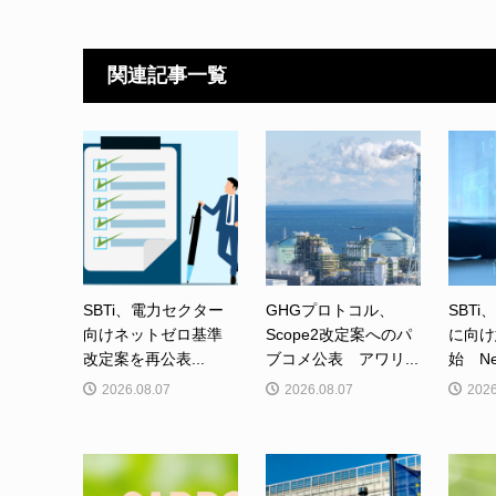
関連記事一覧
SBTi、電力セクター
GHGプロトコル、
SBTi
向けネットゼロ基準
Scope2改定案へのパ
に向け
改定案を再公表...
ブコメ公表 アワリ...
始 Net-
2026.08.07
2026.08.07
2026