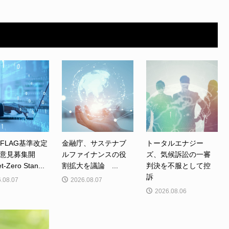
、FLAG基準改定
金融庁、サステナブ
トータルエナジー
意見募集開
ルファイナンスの役
ズ、気候訴訟の一審
Zero Stan...
割拡大を議論 ...
判決を不服として控
訴
.08.07
2026.08.07
2026.08.06