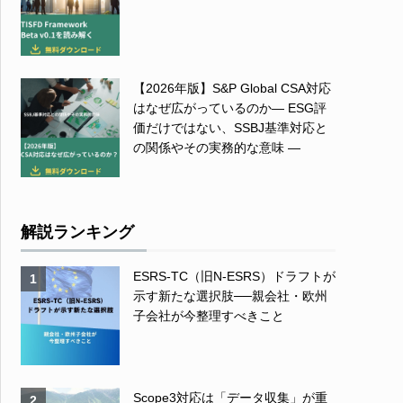
【2026年版】S&P Global CSA対応
はなぜ広がっているのか― ESG評
価だけではない、SSBJ基準対応と
の関係やその実務的な意味 ―
解説ランキング
ESRS-TC（旧N-ESRS）ドラフトが
1
示す新たな選択肢──親会社・欧州
子会社が今整理すべきこと
Scope3対応は「データ収集」が重
2