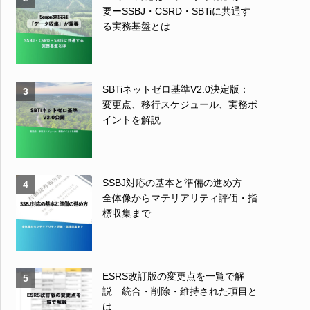
要ーSSBJ・CSRD・SBTiに共通す
る実務基盤とは
SBTiネットゼロ基準V2.0決定版：
3
変更点、移行スケジュール、実務ポ
イントを解説
SSBJ対応の基本と準備の進め方
4
全体像からマテリアリティ評価・指
標収集まで
ESRS改訂版の変更点を一覧で解
5
説 統合・削除・維持された項目と
は