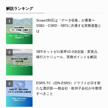
解説ランキング
Scope3対応は「データ収集」が重要ー
1
SSBJ・CSRD・SBTiに共通する実務基盤と
は
SBTiネットゼロ基準V2.0決定版：変更点、
2
移行スケジュール、実務ポイントを解説
ESRS-TC（旧N-ESRS）ドラフトが示す新
3
たな選択肢──親会社・欧州子会社が今整理
すべきこと