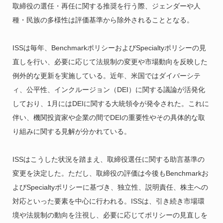
取締役の選任・再任に関する推奨を行う際、ジェンダーや人
種・民族の多様性は評価基準から除外されることとなる。
ISSは毎年、BenchmarkポリシーおよびSpecialtyポリシーの見
直しを行い、必要に応じて法規制の変更や市場動向を反映した
例外的な更新を実施している。近年、米国ではダイバーシテ
ィ、公平性、インクルージョン（DEI）に関する議論が活発化
しており、1月にはDEIに関する大統領令が発令された。これに
伴い、機関投資家や企業の間でDEIの重要性やその具体的な取
り組みに関する見解が分かれている。
ISSはこうした状況を踏まえ、取締役選任に関する助言基準の
変更を決定した。ただし、取締役の評価は今後もBenchmarkお
よびSpecialtyポリシーに基づき、独立性、説明責任、株主への
対応といった要素を中心に行われる。ISSは、引き続き市場環
境や法規制の動向を注視し、必要に応じてポリシーの見直しを