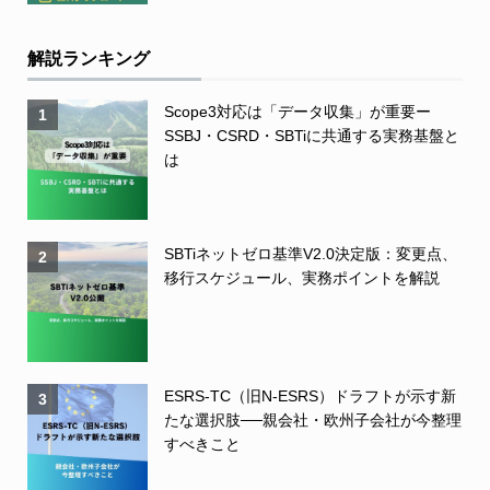
解説ランキング
Scope3対応は「データ収集」が重要ー
1
SSBJ・CSRD・SBTiに共通する実務基盤と
は
SBTiネットゼロ基準V2.0決定版：変更点、
2
移行スケジュール、実務ポイントを解説
ESRS-TC（旧N-ESRS）ドラフトが示す新
3
たな選択肢──親会社・欧州子会社が今整理
すべきこと