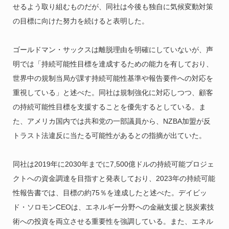
せるよう取り組むものだが、同社は今後も独自に気候変動対策
の目標に向けた努力を続けると表明した。
ゴールドマン・サックスは離脱理由を明確にしていないが、声
明では「持続可能性目標を達成するための能力を有しており、
世界中の規制当局が課す持続可能性基準や報告要件への対応を
重視している」と述べた。同社は規制強化に対応しつつ、顧客
の持続可能性目標を支援することを優先するとしている。ま
た、アメリカ国内では共和党の一部議員から、NZBA加盟が反
トラスト法違反に当たる可能性があるとの指摘が出ていた。
同社は2019年に2030年までに7,500億ドルの持続可能プロジェ
クトへの資金調達を目指すと発表しており、2023年の持続可能
性報告書では、目標の約75％を達成したと述べた。デイビッ
ド・ソロモンCEOは、エネルギー分野への金融支援と脱炭素技
術への投資を両立させる重要性を強調している。また、エネル