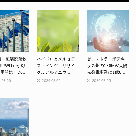
装・包装廃棄物
ハイドロとメルセデ
ゼレストラ、米テキ
PPWR）が8月
ス・ベンツ、リサイ
サス州の176MW太陽
用開始 Do...
クルアルミニウ...
光発電事業に1億8...
.08.06
2026.08.05
2026.08.05