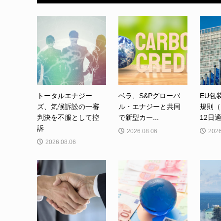
トータルエナジー
ベラ、S&Pグローバ
EU包
ズ、気候訴訟の一審
ル・エナジーと共同
規則（
判決を不服として控
で新型カー...
12日適
訴
2026.08.06
2026
2026.08.06