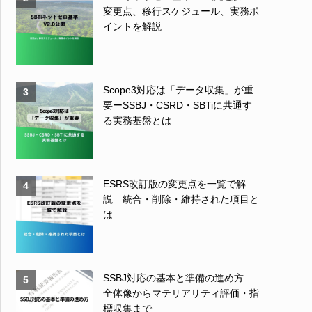
変更点、移行スケジュール、実務ポ
イントを解説
Scope3対応は「データ収集」が重
3
要ーSSBJ・CSRD・SBTiに共通す
る実務基盤とは
ESRS改訂版の変更点を一覧で解
4
説 統合・削除・維持された項目と
は
SSBJ対応の基本と準備の進め方
5
全体像からマテリアリティ評価・指
標収集まで