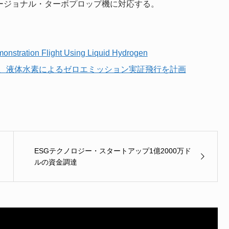
のリージョナル・ターボプロップ機に対応する。
nstration Flight Using Liquid Hydrogen
社、液体水素によるゼロエミッション実証飛行を計画
ESGテクノロジー・スタートアップ1億2000万ド
ルの資金調達