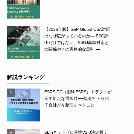
【2026年版】S&P Global CSA対応
はなぜ広がっているのか― ESG評
価だけではない、SSBJ基準対応と
の関係やその実務的な意味 ―
解説ランキング
ESRS-TC（旧N-ESRS）ドラフトが
1
示す新たな選択肢──親会社・欧州
子会社が今整理すべきこと
SBTiネットゼロ基準V2.0決定版：
2