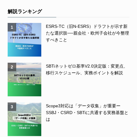
解説ランキング
ESRS-TC（旧N-ESRS）ドラフトが示す新
1
たな選択肢──親会社・欧州子会社が今整理
すべきこと
SBTiネットゼロ基準V2.0決定版：変更点、
2
移行スケジュール、実務ポイントを解説
Scope3対応は「データ収集」が重要ー
3
SSBJ・CSRD・SBTiに共通する実務基盤と
は