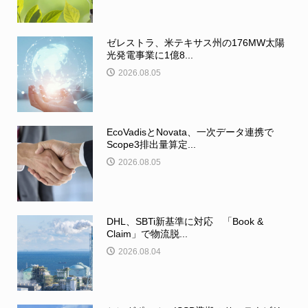
ゼレストラ、米テキサス州の176MW太陽
光発電事業に1億8...
2026.08.05
EcoVadisとNovata、一次データ連携で
Scope3排出量算定...
2026.08.05
DHL、SBTi新基準に対応 「Book &
Claim」で物流脱...
2026.08.04