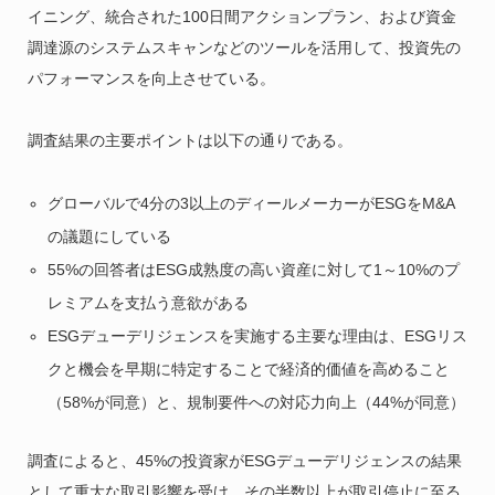
イニング、統合された100日間アクションプラン、および資金
調達源のシステムスキャンなどのツールを活用して、投資先の
パフォーマンスを向上させている。
調査結果の主要ポイントは以下の通りである。
グローバルで4分の3以上のディールメーカーがESGをM&A
の議題にしている
55%の回答者はESG成熟度の高い資産に対して1～10%のプ
レミアムを支払う意欲がある
ESGデューデリジェンスを実施する主要な理由は、ESGリス
クと機会を早期に特定することで経済的価値を高めること
（58%が同意）と、規制要件への対応力向上（44%が同意）
調査によると、45%の投資家がESGデューデリジェンスの結果
として重大な取引影響を受け、その半数以上が取引停止に至る