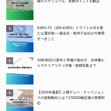
移行スケジュール、実務ポイントを解説
ESRS-TC（旧N-ESRS）ドラフトが示す新
3
たな選択肢──親会社・欧州子会社が今整理
すべきこと
SSBJ対応の基本と準備の進め方 全体像か
4
らマテリアリティ評価・指標収集まで
【2026年最新】人権デュー・ディリジェン
5
スの規制動向とは？CSDDD確定後の実務対
応