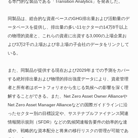
る専門的な製品である「Transition Analytics」を発表した。
同製品は、総合的な資産ベースのGHG排出量および活動量のデ
ータベースを提供し、排出量の多い11セクターの14万8千以上
の物理的資産と、これらの資産に出資する3,000の上場企業お
よび3万2千の上場および非上場の子会社のデータをリンクして
いる。
また、同製品が提供する現在および2029年までの予測をカバー
する絶対排出量および物理的排出強度データにより、資産管理
者と所有者はポートフォリオから生じる気候への影響を深く理
解することができる。また、Net Zero Asset Owner Allianceや
Net Zero Asset Manager Allianceなどの国際ガイドラインに沿
ったセクター別の目標設定や、サステナブルファイナンス関連
情報開示規則（SFDR）などの気候関連報告要件の効率的な達
成や、戦略的な資本配分と将来の移行リスクの管理が可能であ