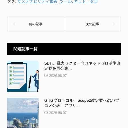
タグ:
サステナビリティ報告
,
ツール
,
ネット・ゼロ
関連記事一覧
SBTi、電力セクター向けネットゼロ基準改
定案を再公表...
2026.08.07
GHGプロトコル、Scope2改定案へのパブ
コメ公表 アワリ...
2026.08.07