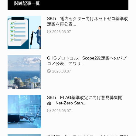
関連記事一覧
SBTi、電力セクター向けネットゼロ基準改
定案を再公表...
2026.08.07
GHGプロトコル、Scope2改定案へのパブ
コメ公表 アワリ...
2026.08.07
SBTi、FLAG基準改定に向け意見募集開
始 Net-Zero Stan...
2026.08.07