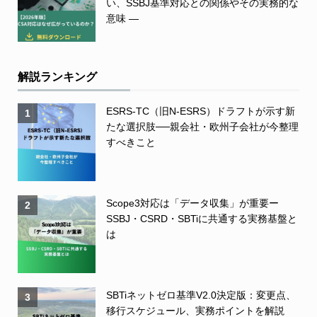
い、SSBJ基準対応との関係やその実務的な
意味 ―
解説ランキング
ESRS-TC（旧N-ESRS）ドラフトが示す新
1
たな選択肢──親会社・欧州子会社が今整理
すべきこと
Scope3対応は「データ収集」が重要ー
2
SSBJ・CSRD・SBTiに共通する実務基盤と
は
SBTiネットゼロ基準V2.0決定版：変更点、
3
移行スケジュール、実務ポイントを解説