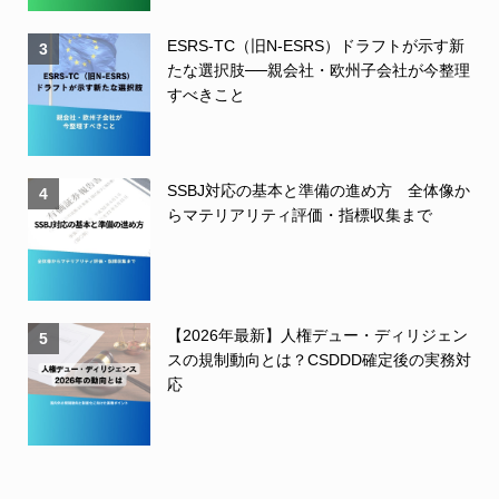
ESRS-TC（旧N-ESRS）ドラフトが示す新
3
たな選択肢──親会社・欧州子会社が今整理
すべきこと
SSBJ対応の基本と準備の進め方 全体像か
4
らマテリアリティ評価・指標収集まで
【2026年最新】人権デュー・ディリジェン
5
スの規制動向とは？CSDDD確定後の実務対
応