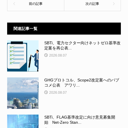
関連記事一覧
SBTi、電力セクター向けネットゼロ基準改
定案を再公表...
2026.08.07
GHGプロトコル、Scope2改定案へのパブ
コメ公表 アワリ...
2026.08.07
SBTi、FLAG基準改定に向け意見募集開
始 Net-Zero Stan...