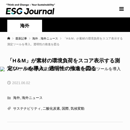
海外
最新記事
海外
,
海外ニュース
「H＆M」が素材の環境負荷をスコア表示する
測定ツールを導入。透明性の推進を図る
「H＆M」が素材の環境負荷をスコア表示する測
定ツールを導入。透明性の推進を図る
2021.06.02
海外
,
海外ニュース
サステナビリティ
,
二酸化炭素
,
国際
,
気候変動