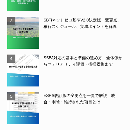
SBTiネットゼロ基準V2.0決定版：変更点、
3
移行スケジュール、実務ポイントを解説
SSBJ対応の基本と準備の進め方 全体像か
4
らマテリアリティ評価・指標収集まで
ESRS改訂版の変更点を一覧で解説 統
5
合・削除・維持された項目とは