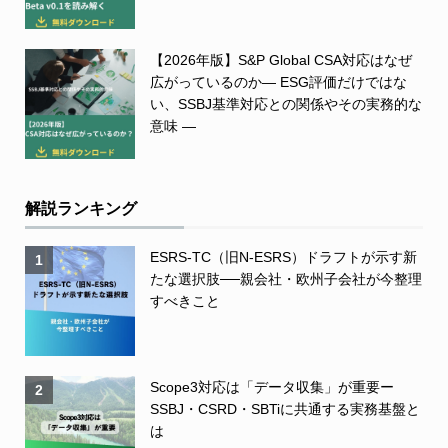
【2026年版】S&P Global CSA対応はなぜ
広がっているのか― ESG評価だけではな
い、SSBJ基準対応との関係やその実務的な
意味 ―
解説ランキング
ESRS-TC（旧N-ESRS）ドラフトが示す新
1
たな選択肢──親会社・欧州子会社が今整理
すべきこと
Scope3対応は「データ収集」が重要ー
2
SSBJ・CSRD・SBTiに共通する実務基盤と
は