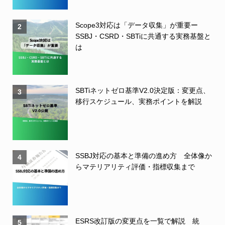
Scope3対応は「データ収集」が重要ー
2
SSBJ・CSRD・SBTiに共通する実務基盤と
は
SBTiネットゼロ基準V2.0決定版：変更点、
3
移行スケジュール、実務ポイントを解説
SSBJ対応の基本と準備の進め方 全体像か
4
らマテリアリティ評価・指標収集まで
ESRS改訂版の変更点を一覧で解説 統
5