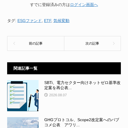
すでに登録済みの方は
ログイン画面へ
タグ:
ESGファンド
,
ETF
,
気候変動
関連記事一覧
SBTi、電力セクター向けネットゼロ基準改
定案を再公表...
2026.08.07
GHGプロトコル、Scope2改定案へのパブ
コメ公表 アワリ...