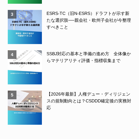
ESRS-TC（旧N-ESRS）ドラフトが示す新
3
たな選択肢──親会社・欧州子会社が今整理
すべきこと
SSBJ対応の基本と準備の進め方 全体像か
4
らマテリアリティ評価・指標収集まで
【2026年最新】人権デュー・ディリジェン
5
スの規制動向とは？CSDDD確定後の実務対
応