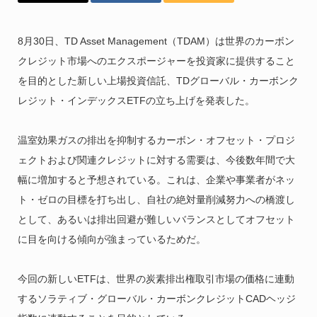
8月30日、TD Asset Management（TDAM）は世界のカーボン
クレジット市場へのエクスポージャーを投資家に提供すること
を目的とした新しい上場投資信託、TDグローバル・カーボンク
レジット・インデックスETFの立ち上げを発表した。
温室効果ガスの排出を抑制するカーボン・オフセット・プロジ
ェクトおよび関連クレジットに対する需要は、今後数年間で大
幅に増加すると予想されている。これは、企業や事業者がネッ
ト・ゼロの目標を打ち出し、自社の絶対量削減努力への橋渡し
として、あるいは排出回避が難しいバランスとしてオフセット
に目を向ける傾向が強まっているためだ。
今回の新しいETFは、世界の炭素排出権取引市場の価格に連動
するソラティブ・グローバル・カーボンクレジットCADヘッジ