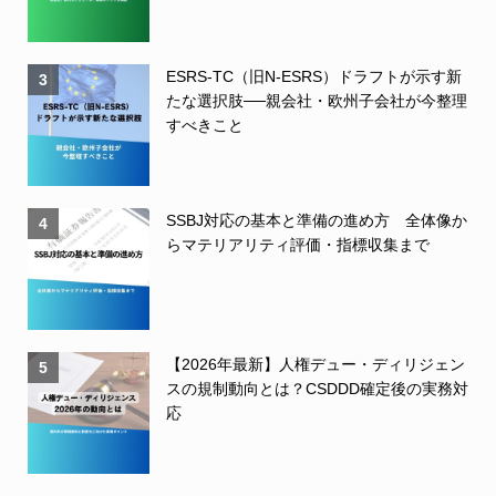
ESRS-TC（旧N-ESRS）ドラフトが示す新
3
たな選択肢──親会社・欧州子会社が今整理
すべきこと
SSBJ対応の基本と準備の進め方 全体像か
4
らマテリアリティ評価・指標収集まで
【2026年最新】人権デュー・ディリジェン
5
スの規制動向とは？CSDDD確定後の実務対
応