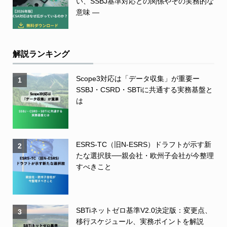
い、SSBJ基準対応との関係やその実務的な
意味 ―
解説ランキング
Scope3対応は「データ収集」が重要ー
1
SSBJ・CSRD・SBTiに共通する実務基盤と
は
ESRS-TC（旧N-ESRS）ドラフトが示す新
2
たな選択肢──親会社・欧州子会社が今整理
すべきこと
SBTiネットゼロ基準V2.0決定版：変更点、
3
移行スケジュール、実務ポイントを解説