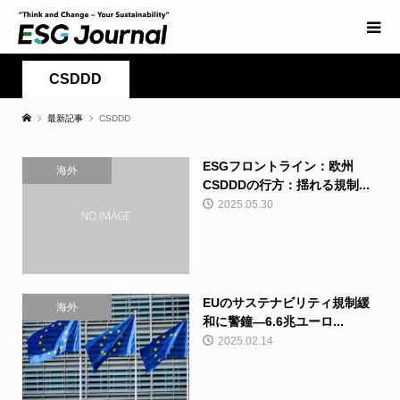
CSDDD
最新記事
CSDDD
ESGフロントライン：欧州
海外
CSDDDの行方：揺れる規制...
2025.05.30
EUのサステナビリティ規制緩
海外
和に警鐘—6.6兆ユーロ...
2025.02.14