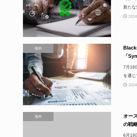
新たな
2024
Bla
海外
「Symp
7月18日
を通じ
2024
オー
海外
の戦
6月19