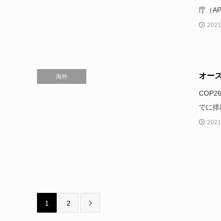
庁（A
2021
オース
海外
COP
でに排
2021
1
2
