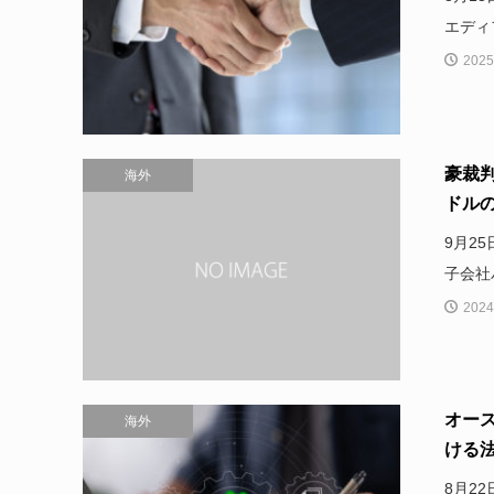
エディ
2025
豪裁判
海外
ドル
9月2
子会社
2024
オー
海外
ける
8月2