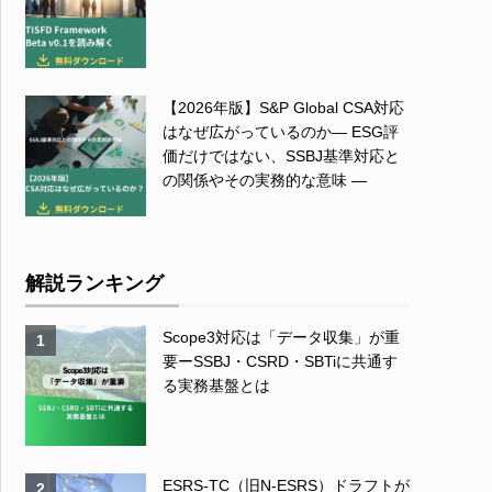
【2026年版】S&P Global CSA対応
はなぜ広がっているのか― ESG評
価だけではない、SSBJ基準対応と
の関係やその実務的な意味 ―
解説ランキング
Scope3対応は「データ収集」が重
1
要ーSSBJ・CSRD・SBTiに共通す
る実務基盤とは
ESRS-TC（旧N-ESRS）ドラフトが
2