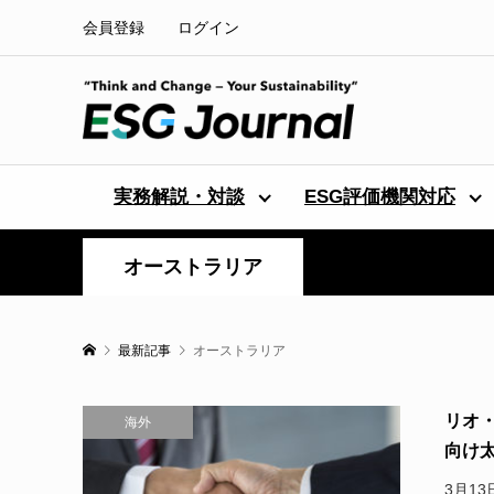
会員登録
ログイン
実務解説・対談
ESG評価機関対応
オーストラリア
最新記事
オーストラリア
リオ
海外
向け太
3月1