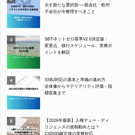
示す新たな選択肢──親会社・欧州
子会社が今整理すべきこと
SBTiネットゼロ基準V2.0決定版：
3
変更点、移行スケジュール、実務ポ
イントを解説
SSBJ対応の基本と準備の進め方
4
全体像からマテリアリティ評価・指
標収集まで
【2026年最新】人権デュー・ディ
5
リジェンスの規制動向とは？
CSDDD確定後の実務対応