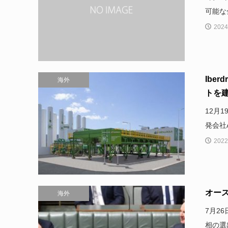
可能な
2024
Ibe
海外
トを
12月
発会社A
2022
オー
海外
7月2
相の選