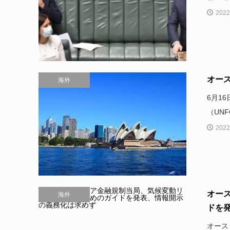
2022
オース
海外
6月1
（UN
2022
オー
海外
ドを発
オース