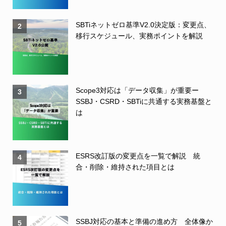
SBTiネットゼロ基準V2.0決定版：変更点、
2
移行スケジュール、実務ポイントを解説
Scope3対応は「データ収集」が重要ー
3
SSBJ・CSRD・SBTiに共通する実務基盤と
は
ESRS改訂版の変更点を一覧で解説 統
4
合・削除・維持された項目とは
SSBJ対応の基本と準備の進め方 全体像か
5