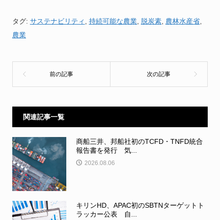
タグ:
サステナビリティ
,
持続可能な農業
,
脱炭素
,
農林水産省
,
農業
関連記事一覧
商船三井、邦船社初のTCFD・TNFD統合
報告書を発行 気...
2026.08.06
キリンHD、APAC初のSBTNターゲットト
ラッカー公表 自...