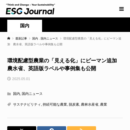
国内
最新記事
国内
,
国内ニュース
環境配慮型農業の「見える化」にピーマン追
加 農水省、英語版ラベルや事例集も公開
環境配慮型農業の「見える化」にピーマン追加
農水省、英語版ラベルや事例集も公開
2025.05.01
国内
,
国内ニュース
サステナビリティ
,
持続可能な農業
,
脱炭素
,
農林水産省
,
農業