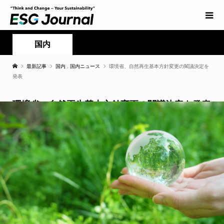
国内
最新記事
国内
,
国内ニュース
環境省、自然再生基本方針変更の閣議決定を
発表
環境省、自然再生基本方針変更の閣議決定を発表