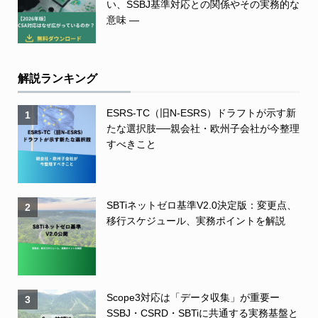
い、SSBJ基準対応との関係やその実務的な
意味 ―
解説ランキング
ESRS-TC（旧N-ESRS）ドラフトが示す新
1
たな選択肢──親会社・欧州子会社が今整理
すべきこと
SBTiネットゼロ基準V2.0決定版：変更点、
2
移行スケジュール、実務ポイントを解説
Scope3対応は「データ収集」が重要ー
3
SSBJ・CSRD・SBTiに共通する実務基盤と