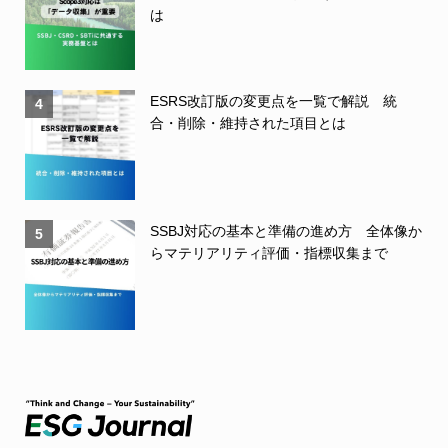
は
ESRS改訂版の変更点を一覧で解説 統
4
合・削除・維持された項目とは
SSBJ対応の基本と準備の進め方 全体像か
5
らマテリアリティ評価・指標収集まで