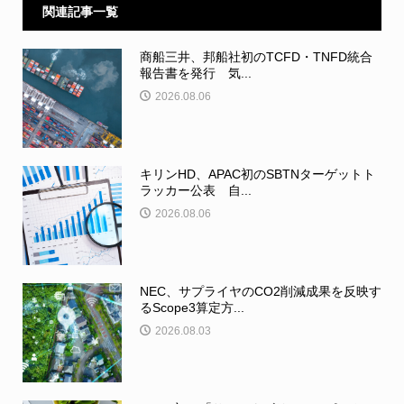
関連記事一覧
商船三井、邦船社初のTCFD・TNFD統合
報告書を発行 気...
2026.08.06
キリンHD、APAC初のSBTNターゲットト
ラッカー公表 自...
2026.08.06
NEC、サプライヤのCO2削減成果を反映す
るScope3算定方...
2026.08.03