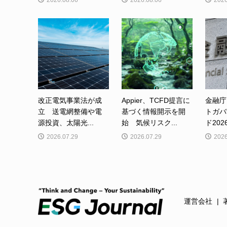
改正電気事業法が成
Appier、TCFD提言に
金融庁
立 送電網整備や電
基づく情報開示を開
トガバ
源投資、太陽光...
始 気候リスク...
ド202
2026.07.29
2026.07.29
2026
運営会社