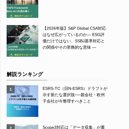
【2026年版】S&P Global CSA対応
はなぜ広がっているのか― ESG評
価だけではない、SSBJ基準対応と
の関係やその実務的な意味 ―
解説ランキング
ESRS-TC（旧N-ESRS）ドラフトが
1
示す新たな選択肢──親会社・欧州
子会社が今整理すべきこと
Scope3対応は「データ収集」が重
2