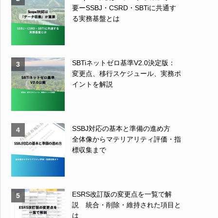
要ーSSBJ・CSRD・SBTiに共通す
る実務基盤とは
SBTiネットゼロ基準V2.0決定版：
3
変更点、移行スケジュール、実務ポ
イントを解説
SSBJ対応の基本と準備の進め方
4
全体像からマテリアリティ評価・指
標収集まで
ESRS改訂版の変更点を一覧で解
5
説 統合・削除・維持された項目と
は