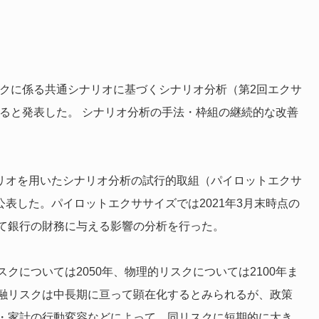
スクに係る共通シナリオに基づくシナリオ分析（第2回エクサ
いると発表した。 シナリオ分析の手法・枠組の継続的な改善
ナリオを用いたシナリオ分析の試行的取組（パイロットエクサ
公表した。パイロットエクササイズでは2021年3月末時点の
て銀行の財務に与える影響の分析を行った。
クについては2050年、物理的リスクについては2100年ま
融リスクは中長期に亘って顕在化するとみられるが、政策
・家計の行動変容などによって、同リスクに短期的に大き