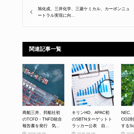
旭化成、三井化学、三菱ケミカル、カーボンニュ
ートラル実現に向...
関連記事一覧
商船三井、邦船社初
キリンHD、APAC初
NEC
のTCFD・TNFD統合
のSBTNターゲットト
CO2
報告書を発行 気...
ラッカー公表 自...
するSc
2026.08.06
2026.08.06
2026